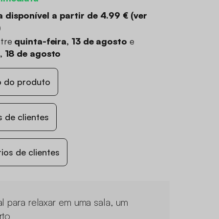
 disponível a partir de
4.99 €
(
ver
)
ntre
quinta-feira, 13 de agosto
e
a, 18 de agosto
o do produto
 de clientes
os de clientes
al para relaxar em uma sala, um
rto