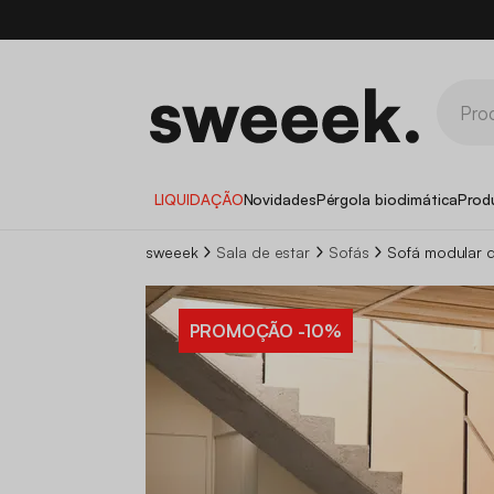
LIQUIDAÇÃO
Novidades
Pérgola bioclimática
Prod
sweeek
Sala de estar
Sofás
Sofá modular d
PROMOÇÃO
-10%