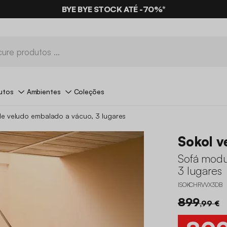
BYE BYE STOCK ATÉ -70%*
utos
Ambientes
Coleções
e veludo embalado a vácuo, 3 lugares
Sokol v
Sofá modu
3 lugares
ISOKCHRVVX3DB
899
,99 €