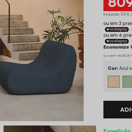
80
Incluindo 11,11 €
Economize 
ou a partir de 202,5
Cor:
Azul 
ADI
Expedição