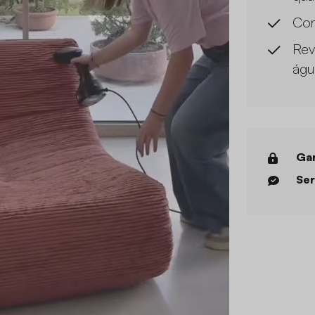
Con
Rev
águ
Gar
Ser