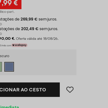
9
,99 €
 d'éco-part
.
90,00 €.
Oferta válida até 18/08/26.
0 €/mês com
escuro
CIONAR AO CESTO
 imediata