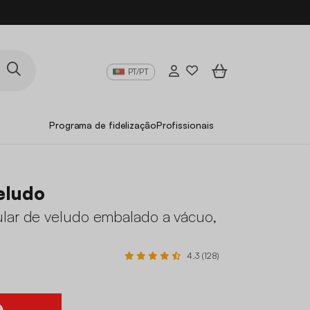
PT/PT
Programa de fidelização
Profissionais
eludo
lar de veludo embalado a vácuo,
4.3 (128)