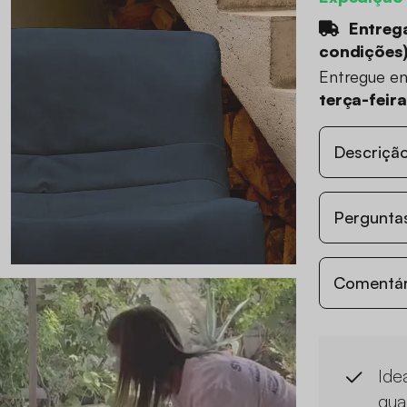
Entrega
condições
Entregue e
terça-feir
Descriçã
Perguntas
Comentári
Ide
qua