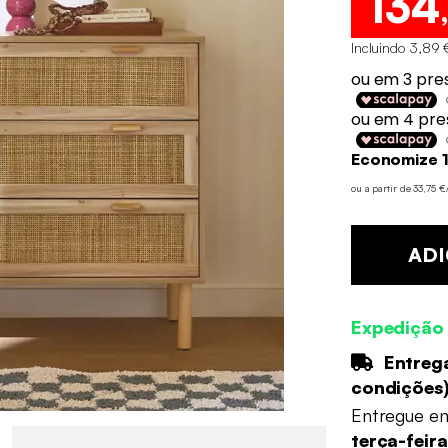
134
Incluindo 3,89 
Economize 1
ou a partir de 33,75 
ADI
Expedição
Entrega
condições
Entregue e
terça-feir