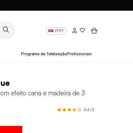
PT/PT
Programa de fidelização
Profissionais
gue
m efeito cana e madeira de 3
3.4 (7)