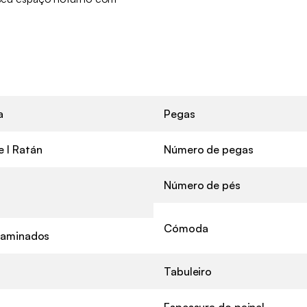
a
Pegas
 l Ratán
Número de pegas
Número de pés
Cómoda
 laminados
Tabuleiro
Espessura do painel