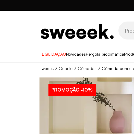
LIQUIDAÇÃO
Novidades
Pérgola bioclimática
Prod
sweeek
Quarto
Cómodas
Cómoda com efei
PROMOÇÃO
-10%