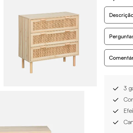
Descriçã
Perguntas
Comentári
3 g
Cor
Efe
Ca