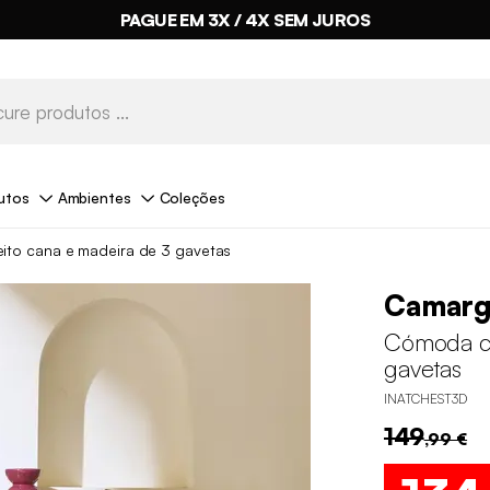
PAGUE EM 3X / 4X SEM JUROS
utos
Ambientes
Coleções
to cana e madeira de 3 gavetas
Camar
Cómoda co
gavetas
INATCHEST3D
149
,99 €