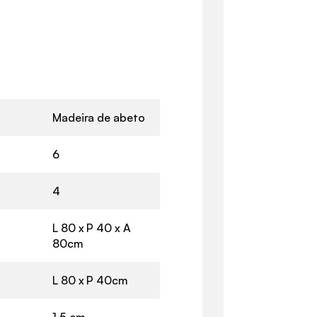
Madeira de abeto
6
4
L 80 x P 40 x A
80cm
L 80 x P 40cm
1,5 cm