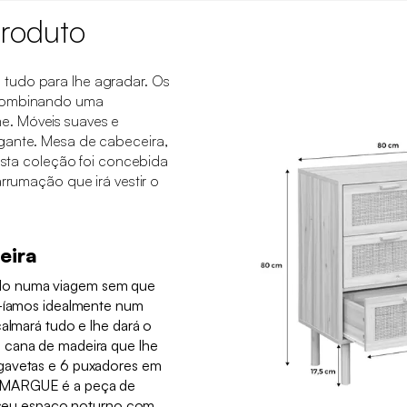
roduto
tudo para lhe agradar. Os
 combinando uma
. Móveis suaves e
gante. Mesa de cabeceira,
 Esta coleção foi concebida
arrumação que irá vestir o
eira
lo numa viagem sem que
a-íamos idealmente num
calmará tudo e lhe dará o
 cana de madeira que lhe
gavetas e 6 puxadores em
AMARGUE é a peça de
 o seu espaço noturno com