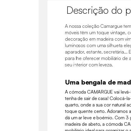
Descrição do p
A nossa coleção Camargue tem 
móveis têm um toque vintage,
decoração em madeira com vime
luminosos com uma silhueta ele
aparador, estante, secretária...
para lhe oferecer mobiliário de 
seu interior com leveza.
Uma bengala de mad
A cómoda CAMARGUE vai levá-
tenha de sair de casa! Colocá-l
quarto, onde a sua cor natural a
toque quente certo. Adoramos a
dá um ar leve e boémio. Com 3 
madeira de abeto, a cómoda C
mobiliário ideal para organizar