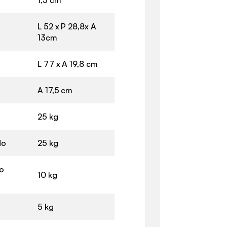
L 52 x P 28,8x A
13cm
L 77 x A 19,8 cm
A 17,5 cm
25 kg
do
25 kg
lo
10 kg
5 kg