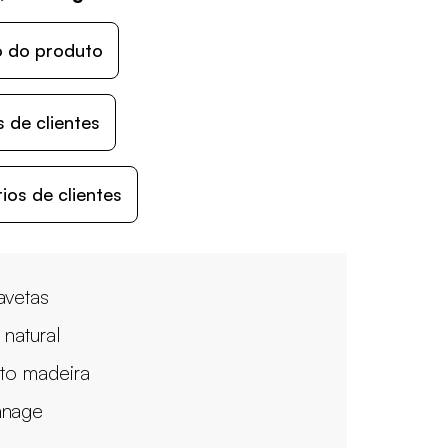
o do produto
 de clientes
os de clientes
avetas
 natural
ito madeira
nnage