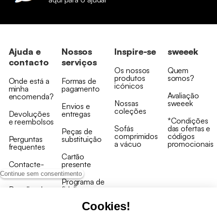
Ajuda e
Nossos
Inspire-se
sweeek
contacto
serviços
Os nossos
Quem
produtos
somos?
Onde está a
Formas de
icónicos
minha
pagamento
Avaliação
encomenda?
Nossas
sweeek
Envios e
coleções
Devoluções
entregas
*Condições
e reembolsos
Sofás
das ofertas e
Peças de
comprimidos
códigos
Perguntas
substituição
a vácuo
promocionais
frequentes
Cartão
Contacte-
presente
nos
Continue sem consentimento
Programa de
Recolha de
fidelizaçao
produtos
Cookies!