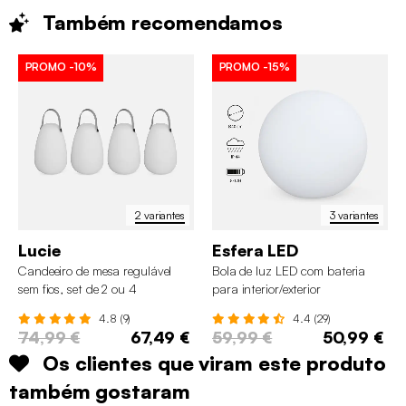
Também
recomendamos
PROMO
-10%
PROMO
-15%
2 variantes
3 variantes
Lucie
Esfera LED
Candeeiro de mesa regulável
Bola de luz LED com bateria
sem fios, set de 2 ou 4
para interior/exterior
4.8 (9)
4.4 (29)
74,99 €
67,49 €
59,99 €
50,99 €
Os clientes que viram este produto
também gostaram