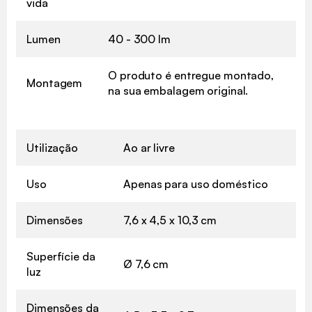
vida
Lumen
40 - 300 lm
O produto é entregue montado,
Montagem
na sua embalagem original.
Utilização
Ao ar livre
Uso
Apenas para uso doméstico
Dimensões
7,6 x 4,5 x 10,3 cm
Superfície da
Ø 7,6 cm
luz
Dimensões da