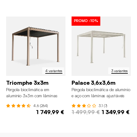
PROMO
-10%
4 variantes
3 variantes
Triomphe 3x3m
Palace 3,6x3,6m
Pérgola bioclimática em
Pérgola bioclimática de alumínio
alumínio 3x3m com lâminas
e aço com lâminas ajustáveis
ajustáveis
3,6x3,6m
4.6 (264)
3.1 (7)
1 749,99 €
1 499,99 €
1 349,99 €