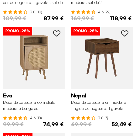
cor de nogueira, 1 gaveta , set de
madeira, set de 2
2
3.8 (10)
4.6 (22)
109,99 €
87,99 €
169,99 €
118,99 €
PROMO
-25%
PROMO
-25%
Eva
Nepal
Mesa de cabeceira com efeito
Mesa de cabeceira em madeira
madeira e bengalas
tingida de nogueira, 1 gaveta
4.6 (18)
3.8 (5)
99,99 €
74,99 €
69,99 €
52,49 €