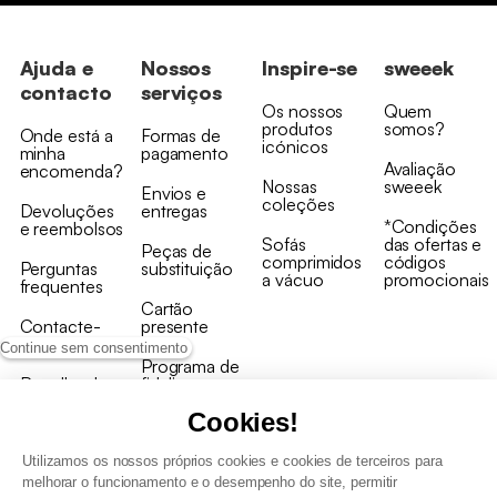
Ajuda e
Nossos
Inspire-se
sweeek
contacto
serviços
Os nossos
Quem
produtos
somos?
Onde está a
Formas de
icónicos
minha
pagamento
Avaliação
encomenda?
Nossas
sweeek
Envios e
coleções
Devoluções
entregas
*Condições
e reembolsos
Sofás
das ofertas e
Peças de
comprimidos
códigos
Perguntas
substituição
a vácuo
promocionais
frequentes
Cartão
Contacte-
presente
nos
Continue sem consentimento
Programa de
Recolha de
fidelizaçao
produtos
Cookies!
Utilizamos os nossos próprios cookies e cookies de terceiros para
melhorar o funcionamento e o desempenho do site, permitir