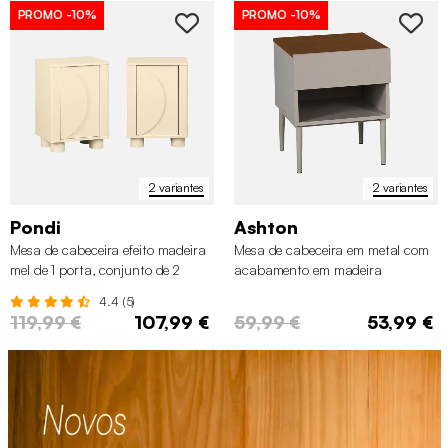
PROMO
-10%
PROMO
-10%
2 variantes
2 variantes
Pondi
Ashton
Mesa de cabeceira efeito madeira
Mesa de cabeceira em metal com
mel de 1 porta, conjunto de 2
acabamento em madeira
4.4 (5)
119,99 €
107,99 €
59,99 €
53,99 €