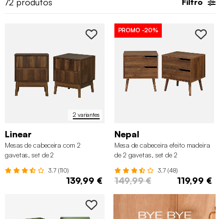
72
produtos
Filtro
também a nossa gama de
secretárias
e cómodas.
PROMO
-20%
2 variantes
Linear
Nepal
Mesas de cabeceira com 2
Mesa de cabeceira efeito madeira
gavetas, set de 2
de 2 gavetas, set de 2
3.7 (110)
3.7 (48)
139,99 €
149,99 €
119,99 €