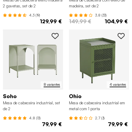
2 gavetas, set de 2
madeira, set de 2
4.3 (19)
3.8 (33)
129,99 €
149,99 €
104,99 €
8 variantes
4 variantes
Soho
Ohio
Mesa de cabeceira industrial, set
Mesa de cabeceira industrial em
de 2
metal com 1 porta
4.8 (13)
2.7 (3)
79,99 €
79,99 €