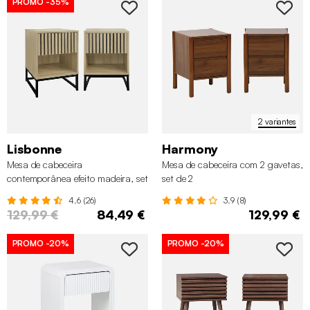
PROMO
-35%
2 variantes
Lisbonne
Harmony
Mesa de cabeceira
Mesa de cabeceira com 2 gavetas,
contemporânea efeito madeira, set
set de 2
de 2
4.6 (26)
3.9 (8)
129,99 €
84,49 €
129,99 €
PROMO
-20%
PROMO
-20%