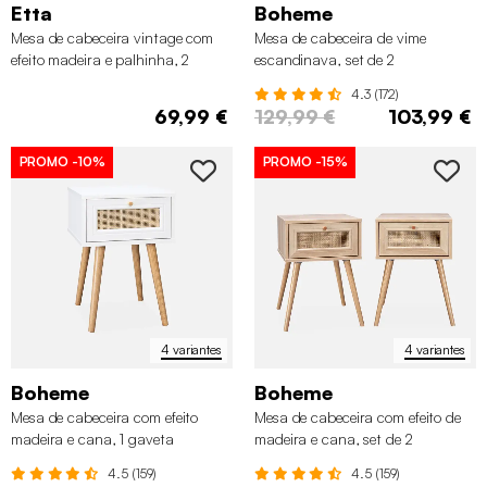
Etta
Boheme
Mesa de cabeceira vintage com
Mesa de cabeceira de vime
efeito madeira e palhinha, 2
escandinava, set de 2
gavetas
4.3 (172)
69,99 €
129,99 €
103,99 €
PROMO
-10%
PROMO
-15%
4 variantes
4 variantes
Boheme
Boheme
Mesa de cabeceira com efeito
Mesa de cabeceira com efeito de
madeira e cana, 1 gaveta
madeira e cana, set de 2
4.5 (159)
4.5 (159)