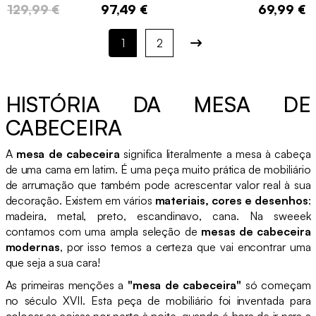
129,99 €
97,49 €
69,99 €
1
2
HISTÓRIA DA MESA DE
CABECEIRA
A
mesa de cabeceira
significa literalmente a mesa à cabeça
de uma cama em latim. É uma peça muito prática de mobiliário
de arrumação que também pode acrescentar valor real à sua
decoração. Existem em vários
materiais, cores e desenhos
:
madeira, metal, preto, escandinavo, cana. Na sweeek
contamos com uma ampla seleção de
mesas de cabeceira
modernas
, por isso temos a certeza que vai encontrar uma
que seja a sua cara!
As primeiras menções a
"mesa de cabeceira"
só começam
no século XVII. Esta peça de mobiliário foi inventada para
colocar as coisas por perto à noite, quando é hora de ir para a