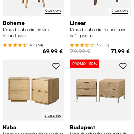
5 variantes
2 variantes
Boheme
Linear
Mesa de cabeceira de vime
Mesa de cabeceira escandinavo
escandinava
de 2 gavetas
4.3 (164)
3.7 (110)
69,99 €
79,99 €
71,99 €
PROMO
-30%
2 variantes
Kuba
Budapest
Mesas de cabeceira efeito madeira
Mesa de cabeceira com efeito de