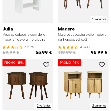
2 variantes
Julia
Madere
Mesa de cabeceira com efeito
Mesa de cabeceira efeito madeira
madeira 1 gaveta, 1 prateleira
ranhurada, set de 2
3.2 (12)
4.3 (30)
69,99 €
55,99 €
119,99 €
95,99 €
PROMO
-15%
PROMO
-15%
2 variantes
2 variantes