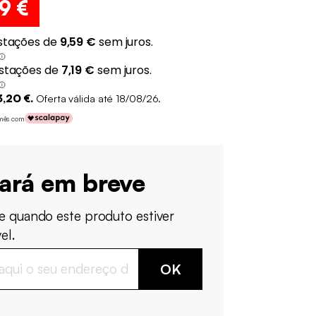
79 €
,20 €.
Oferta válida até 18/08/26.
/mês com
tará em breve
e quando este produto estiver
el.
OK