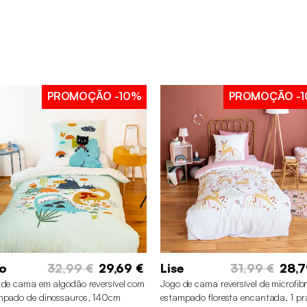
PROMOÇÃO
-10%
PROMOÇÃO
-
o
32,99 €
29,69 €
Lise
31,99 €
28,7
 de cama em algodão reversível com
Jogo de cama reversível de microfib
mpado de dinossauros, 140cm
estampado floresta encantada, 1 p