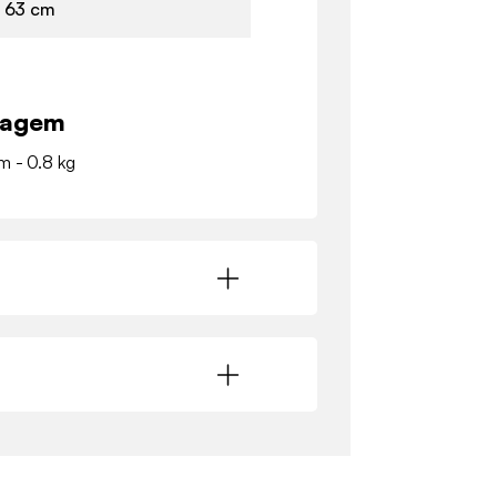
x 63 cm
lagem
m - 0.8 kg