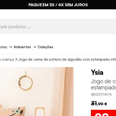
PAGUE EM 3X / 4X SEM JUROS
utos
Ambientes
Coleções
 criança
Jogo de cama de solteiro de algodão com estampado infa
Ysia
Jogo de c
estampado 
IBEDCOT140YS
31
,99 €