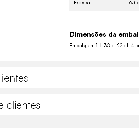
Fronha
63 
Dimensões da emba
Embalagem 1: L 30 x l 22 x h 4 c
lientes
 clientes