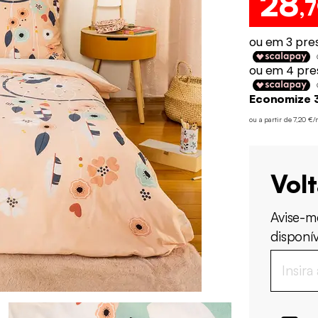
28
,
Economize 3
ou a partir de 7,20 €
Vol
Avise-m
disponív