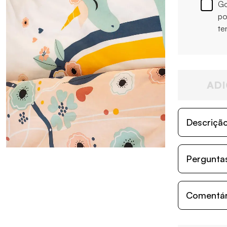
Go
po
te
ADI
Descriçã
Perguntas
Comentári