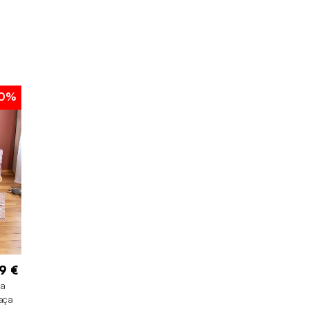
10%
9 €
ra
raça