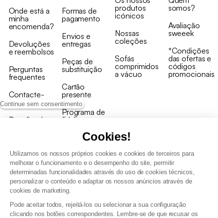
produtos
somos?
Onde está a
Formas de
icónicos
minha
pagamento
Avaliação
encomenda?
Nossas
sweeek
Envios e
coleções
Devoluções
entregas
*Condições
e reembolsos
Sofás
das ofertas e
Peças de
comprimidos
códigos
Perguntas
substituição
a vácuo
promocionais
frequentes
Cartão
Contacte-
presente
nos
Continue sem consentimento
Programa de
Recolha de
fidelizaçao
produtos
Cookies!
Utilizamos os nossos próprios cookies e cookies de terceiros para
melhorar o funcionamento e o desempenho do site, permitir
determinadas funcionalidades através do uso de cookies técnicos,
personalizar o conteúdo e adaptar os nossos anúncios através de
Termos e Condições Gerais de Venda e Aviso Legal
cookies de marketing.
Condições Gerais de Utilização do Programa de Fidelização
Pode aceitar todos, rejeitá-los ou selecionar a sua configuração
Gestão de dados pessoais e política de cookies
clicando nos botões correspondentes. Lembre-se de que recusar os
Termos e condições gerais de venda pro