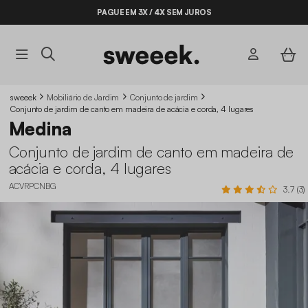
PAGUE EM 3X / 4X SEM JUROS
BYE BYE STOCK ATÉ -70%*
sweeek
Mobiliário de Jardim
Conjunto de jardim
Conjunto de jardim de canto em madeira de acácia e corda, 4 lugares
Medina
Conjunto de jardim de canto em madeira de
acácia e corda, 4 lugares
ACVRPCNBG
3.7 (3)