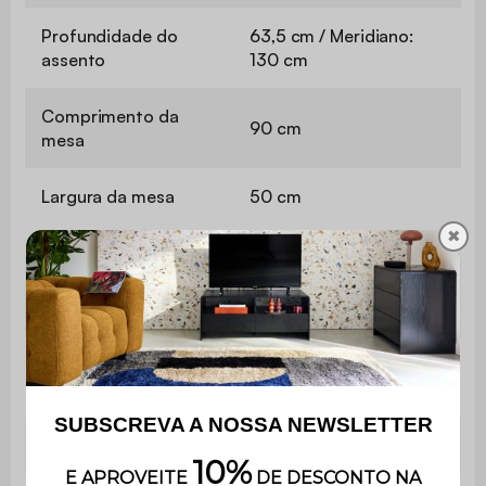
Profundidade do
63,5 cm / Meridiano:
assento
130 cm
Comprimento da
90 cm
mesa
Largura da mesa
50 cm
✖
Peso máximo
110kg por assento
suportado
É muito fácil de montar
Montagem
e inclui instruções.
Utilização
Ao ar livre