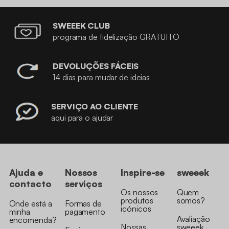
SWEEEK CLUB
programa de fidelização GRATUITO
DEVOLUÇÕES FÁCEIS
14 dias para mudar de ideias
SERVIÇO AO CLIENTE
aqui para o ajudar
Ajuda e
Nossos
Inspire-se
sweeek
contacto
serviços
Os nossos
Quem
produtos
somos?
Onde está a
Formas de
icónicos
minha
pagamento
Avaliação
encomenda?
Nossas
sweeek