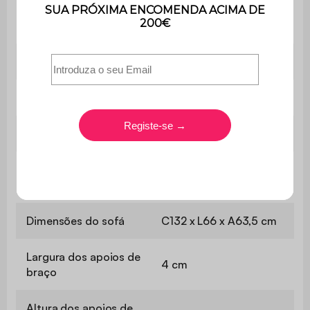
Apenas para uso
Uso
doméstico
Garantia
3 anos
Descarregável
Sim
Dimensões da mesa
50 x 90 x 35 cm / 8 kg
Dimensões da chaise
C132 x L71 x A63,5 cm
longue
Dimensões do sofá
C132 x L66 x A63,5 cm
Largura dos apoios de
4 cm
braço
Altura dos apoios de