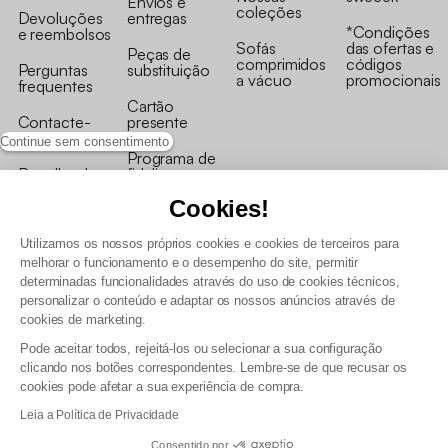
Envios e
coleções
Devoluções
entregas
*Condições
e reembolsos
Sofás
das ofertas e
Peças de
comprimidos
códigos
Perguntas
substituição
a vácuo
promocionais
frequentes
Cartão
Contacte-
presente
nos
Continue sem consentimento
Programa de
Recolha de
fidelizaçao
produtos
Cookies!
Utilizamos os nossos próprios cookies e cookies de terceiros para
melhorar o funcionamento e o desempenho do site, permitir
determinadas funcionalidades através do uso de cookies técnicos,
personalizar o conteúdo e adaptar os nossos anúncios através de
Termos e Condições Gerais de Venda e Aviso Legal
cookies de marketing.
Condições Gerais de Utilização do Programa de Fidelização
Pode aceitar todos, rejeitá-los ou selecionar a sua configuração
Gestão de dados pessoais e política de cookies
clicando nos botões correspondentes. Lembre-se de que recusar os
Termos e condições gerais de venda pro
cookies pode afetar a sua experiência de compra.
Declaração de Acessibilidade
Leia a Política de Privacidade
Consentido por