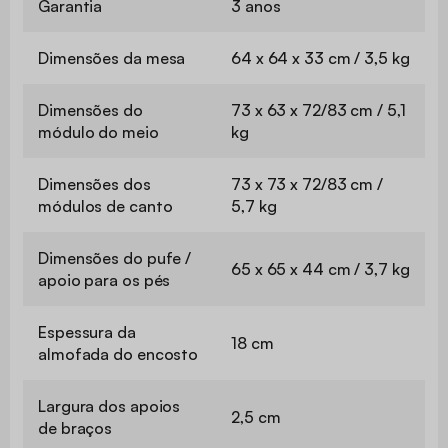
Garantia
3 anos
Dimensões da mesa
64 x 64 x 33 cm / 3,5 kg
Dimensões do
73 x 63 x 72/83 cm / 5,1
módulo do meio
kg
Dimensões dos
73 x 73 x 72/83 cm /
módulos de canto
5,7 kg
Dimensões do pufe /
65 x 65 x 44 cm / 3,7 kg
apoio para os pés
Espessura da
18 cm
almofada do encosto
Largura dos apoios
2,5 cm
de braços