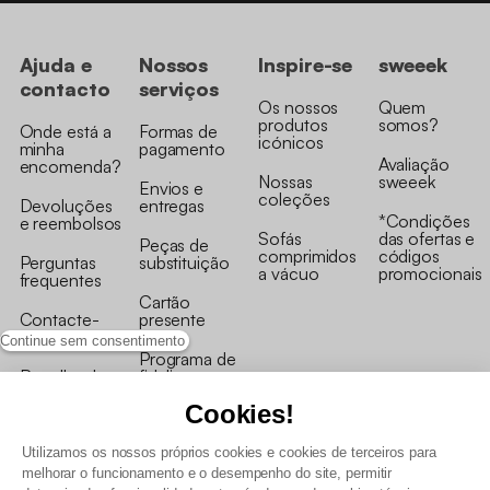
Ajuda e
Nossos
Inspire-se
sweeek
contacto
serviços
Os nossos
Quem
produtos
somos?
Onde está a
Formas de
icónicos
minha
pagamento
Avaliação
encomenda?
Nossas
sweeek
Envios e
coleções
Devoluções
entregas
*Condições
e reembolsos
Sofás
das ofertas e
Peças de
comprimidos
códigos
Perguntas
substituição
a vácuo
promocionais
frequentes
Cartão
Contacte-
presente
nos
Continue sem consentimento
Programa de
Recolha de
fidelizaçao
produtos
Cookies!
Utilizamos os nossos próprios cookies e cookies de terceiros para
melhorar o funcionamento e o desempenho do site, permitir