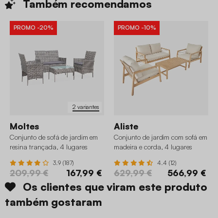
Também
recomendamos
PROMO
-20%
PROMO
-10%
2 variantes
Moltes
Aliste
Conjunto de sofá de jardim em
Conjunto de jardim com sofá em
resina trançada, 4 lugares
madeira e corda, 4 lugares
3.9 (187)
4.4 (12)
209,99 €
167,99 €
629,99 €
566,99 €
Os clientes que viram este produto
também gostaram