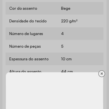
Cor do assento
Bege
Densidade do tecido
220 g/m²
Número de lugares
4
Número de peças
5
Espessura do assento
10 cm
Altura do assento
44 cm
✖
Profundidade do
63 cm
assento