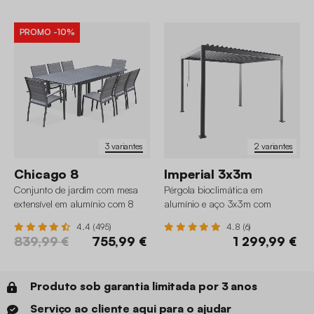
PROMO
-10%
3 variantes
2 variantes
Chicago 8
Imperial 3x3m
Conjunto de jardim com mesa
Pérgola bioclimática em
extensível em alumínio com 8
alumínio e aço 3x3m com
cadeiras
lâminas ajustáveis e pés
4.4 (495)
4.8 (6)
arredondados
839,99 €
755,99 €
1 299,99 €
Produto sob garantia limitada por 3 anos
Serviço ao cliente aqui para o ajudar