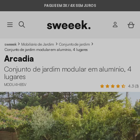
PAGUE EM 3X / 4X SEM JUROS
BYE BYE STOCK ATÉ -70%*
sweeek
Mobiliário de Jardim
Conjunto de jardim
Conjunto de jardim modular em alumínio, 4 lugares
Arcadia
Conjunto de jardim modular em alumínio, 4
lugares
MODU4HBSV
4.3 (3)