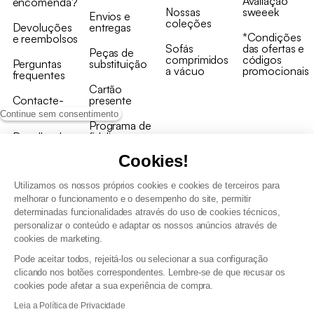
Avaliação
encomenda?
Nossas
sweeek
Envios e
coleções
Devoluções
entregas
*Condições
e reembolsos
Sofás
das ofertas e
Peças de
comprimidos
códigos
Perguntas
substituição
a vácuo
promocionais
frequentes
Cartão
Contacte-
presente
nos
Continue sem consentimento
Programa de
Recolha de
fidelizaçao
produtos
Cookies!
Utilizamos os nossos próprios cookies e cookies de terceiros para
melhorar o funcionamento e o desempenho do site, permitir
determinadas funcionalidades através do uso de cookies técnicos,
personalizar o conteúdo e adaptar os nossos anúncios através de
Termos e Condições Gerais de Venda e Aviso Legal
cookies de marketing.
Condições Gerais de Utilização do Programa de Fidelização
Pode aceitar todos, rejeitá-los ou selecionar a sua configuração
Gestão de dados pessoais e política de cookies
clicando nos botões correspondentes. Lembre-se de que recusar os
Termos e condições gerais de venda pro
cookies pode afetar a sua experiência de compra.
Declaração de Acessibilidade
Leia a Política de Privacidade