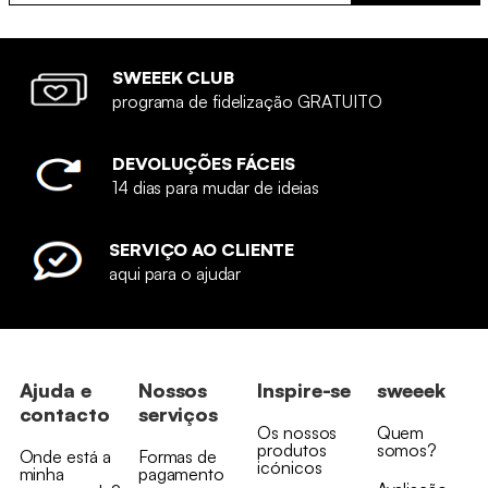
SWEEEK CLUB
programa de fidelização GRATUITO
DEVOLUÇÕES FÁCEIS
14 dias para mudar de ideias
SERVIÇO AO CLIENTE
aqui para o ajudar
Ajuda e
Nossos
Inspire-se
sweeek
contacto
serviços
Os nossos
Quem
produtos
somos?
Onde está a
Formas de
icónicos
minha
pagamento