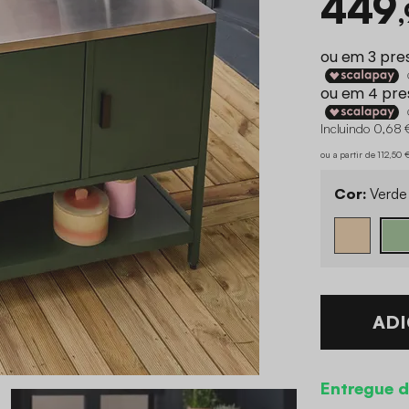
449
Incluindo 0,68 
ou a partir de 112,50
Cor:
Verde
ADI
Entregue d