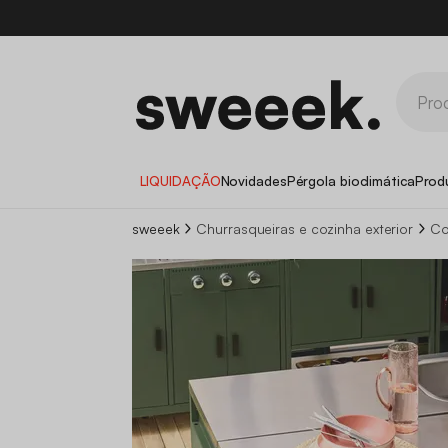
LIQUIDAÇÃO
Novidades
Pérgola bioclimática
Prod
sweeek
Churrasqueiras e cozinha exterior
Co