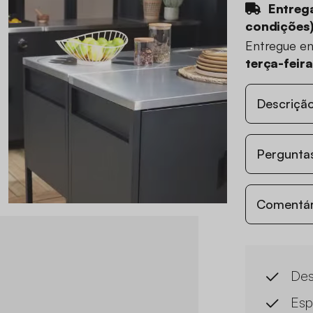
Entrega
condições
Entregue e
terça-feir
Descriçã
Perguntas
Comentári
Des
Esp