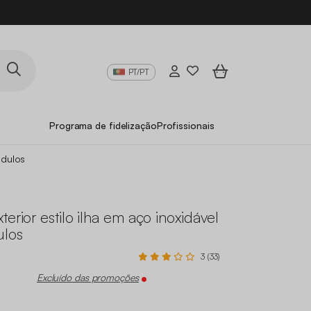
PT/PT
Programa de fidelização
Profissionais
ódulos
terior estilo ilha em aço inoxidável
ulos
3 (33)
Excluído das promoções