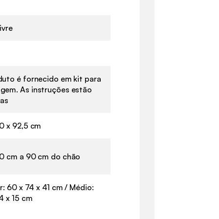
ivre
uto é fornecido em kit para
gem. As instruções estão
das
0 x 92,5 cm
60 cm a 90 cm do chão
or: 60 x 74 x 41 cm / Médio:
4 x 15 cm