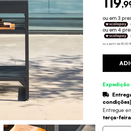
119
,9
ou a partir de 30,00
ADI
Expedição
Entrega
condições
Entregue e
terça-feir