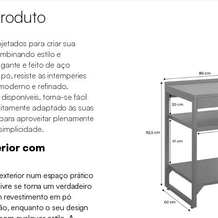
roduto
jetados para criar sua
mbinando estilo e
gante e feito de aço
pó, resiste às intempéries
oderno e refinado.
isponíveis, torna-se fácil
itamente adaptado às suas
 para aproveitar plenamente
implicidade.
erior com
exterior num espaço prático
livre se torna um verdadeiro
om revestimento em pó
ção, enquanto o seu design
om qualquer estilo. A