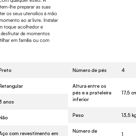
item-lhe preparar as suas
ter os seus utensílios à mão
omento ao ar livre. Instalar
um toque acolhedor e
ra desfrutar de momentos
tilhar em família ou com
Preto
Número de pés
4
Retangular
Altura entre os
pés e a prateleira
17,5 c
inferior
3 anos
Peso
13,5 k
Não
Número de
Aço com revestimento em
1