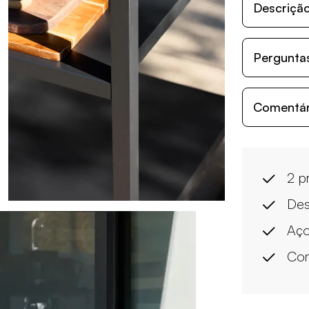
Descriçã
Perguntas
Comentári
2 pr
Des
Aço
Com