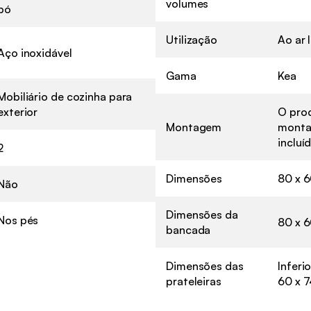
volumes
pó
Utilização
Ao ar l
Aço inoxidável
Gama
Kea
Mobiliário de cozinha para
exterior
O prod
Montagem
monta
incluí
2
Dimensões
80 x 6
Não
Dimensões da
Nos pés
80 x 
bancada
Dimensões das
Inferi
prateleiras
60 x 7