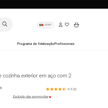
PT/PT
Programa de fidelização
Profissionais
 cozinha exterior em aço com 2
BK
4.5 (2)
Excluído das promoções