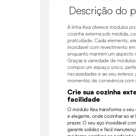
Descrição do p
A linha Kea oferece módulos pro
cozinha externa sob medida, co
praticidade. Cada elemento, ele
inoxidável com revestimento em 
enquanto mantém um aspecto m
Graças à variedade de módulos d
compor um espaço único, perfe
necessidades e ao seu exterior,
momentos de convivência com s
Crie sua cozinha ext
facilidade
O módulo Kea transforma o seu 
e elegante, onde cozinhar ao ar 
prazer. O seu aço inoxidável c
garante solidez e fácil manuten
moderno combina na perfeição c