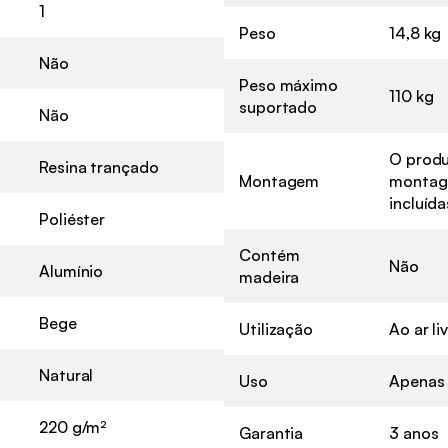
1
Peso
14,8 kg
Não
Peso máximo
110 kg
suportado
Não
O produ
Resina trançado
Montagem
montage
incluída
Poliéster
Contém
Não
Alumínio
madeira
Bege
Utilização
Ao ar li
Natural
Uso
Apenas 
220 g/m²
Garantia
3 anos