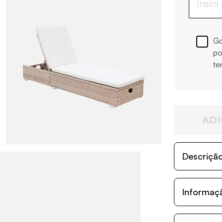
Go
po
te
ADI
Descriçã
Informaç