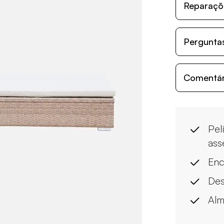
Reparaçõe
Perguntas
Comentári
Pel
ass
Enc
Des
Alm