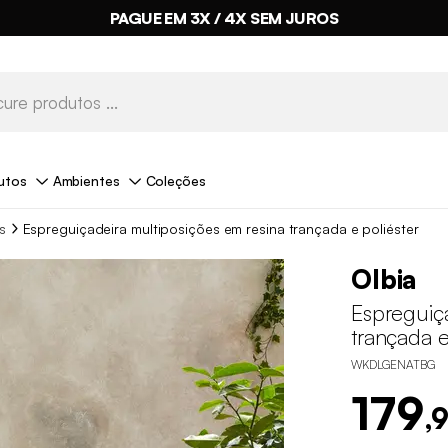
PAGUE EM 3X / 4X SEM JUROS
utos
Ambientes
Coleções
s
Espreguiçadeira multiposições em resina trançada e poliéster
Olbia
Espreguiç
trançada e
WKDLGENATBG
179
,