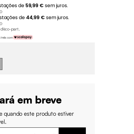
 d'éco-part
.
 €/mês com
tará em breve
e quando este produto estiver
el.