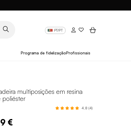
PT/PT
Programa de fidelização
Profissionais
adeira multiposições em resina
 poliéster
4.8 (4)
99 €