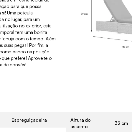
inação para que possa
 si! Uma película
a no lugar, para um
ilização no exterior, esta
emporal tem uma bonita
nferruja com o tempo. Além
às suas pegas! Por fim, a
a como banco na posição
 o que prefere! Aproveite o
a de convés!
Espreguiçadeira
Altura do
32 cm
assento