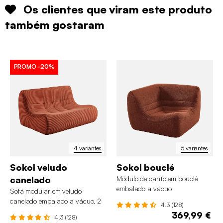
Os clientes que viram este produto
também gostaram
PROMO
-20%
4 variantes
5 variantes
Sokol veludo
Sokol bouclé
canelado
Módulo de canto em bouclé
embalado a vácuo
Sofá modular em veludo
canelado embalado a vácuo, 2
4.3 (128)
lugares
369,99 €
4.3 (128)