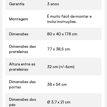
Garantia
3 anos
É muito fácil de montar e
Montagem
inclui instruções.
Dimensões
80 x 40 x 178 cm
Dimensões das
77 x 38,5 cm
prateleiras
Altura entre as
32 cm (+/-6cm)
prateleiras
Dimensões das
38 x 54 cm
portas
Dimensões dos
Ø 3,7 x 21 cm
pés