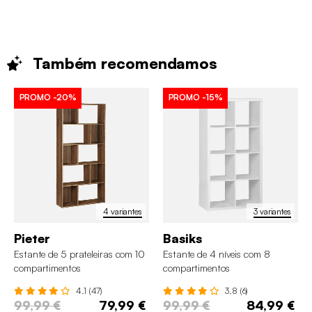
Também
recomendamos
PROMO
-20%
PROMO
-15%
4 variantes
3 variantes
Pieter
Basiks
Estante de 5 prateleiras com 10
Estante de 4 níveis com 8
compartimentos
compartimentos
4.1 (47)
3.8 (6)
99,99 €
79,99 €
99,99 €
84,99 €