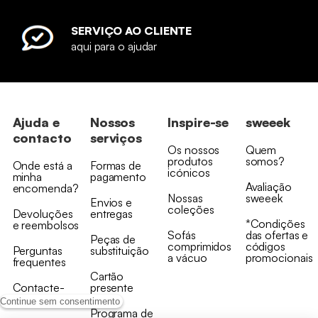
SERVIÇO AO CLIENTE
aqui para o ajudar
Ajuda e
Nossos
Inspire-se
sweeek
contacto
serviços
Os nossos
Quem
produtos
somos?
Onde está a
Formas de
icónicos
minha
pagamento
Avaliação
encomenda?
Nossas
sweeek
Envios e
coleções
Devoluções
entregas
*Condições
e reembolsos
Sofás
das ofertas e
Peças de
comprimidos
códigos
Perguntas
substituição
a vácuo
promocionais
frequentes
Cartão
Contacte-
presente
nos
Continue sem consentimento
Programa de