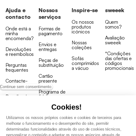
Ajuda e
Nossos
Inspire-se
sweeek
contacto
serviços
Os nossos
Quem
produtos
somos?
Onde está a
Formas de
icónicos
minha
pagamento
Avaliação
encomenda?
Nossas
sweeek
Envios e
coleções
Devoluções
entregas
*Condições
e reembolsos
Sofás
das ofertas e
Peças de
comprimidos
códigos
Perguntas
substituição
a vácuo
promocionais
frequentes
Cartão
Contacte-
presente
nos
Continue sem consentimento
Programa de
Recolha de
fidelizaçao
produtos
Cookies!
Utilizamos os nossos próprios cookies e cookies de terceiros para
melhorar o funcionamento e o desempenho do site, permitir
determinadas funcionalidades através do uso de cookies técnicos,
personalizar o conteúdo e adaptar os nossos anúncios através de