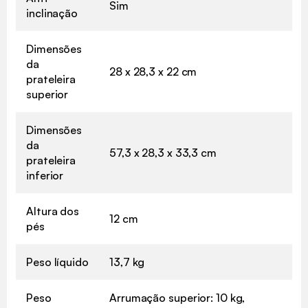
Sim
inclinação
Dimensões
da
28 x 28,3 x 22 cm
prateleira
superior
Dimensões
da
57,3 x 28,3 x 33,3 cm
prateleira
inferior
Altura dos
12 cm
pés
Peso líquido
13,7 kg
Peso
Arrumação superior: 10 kg,