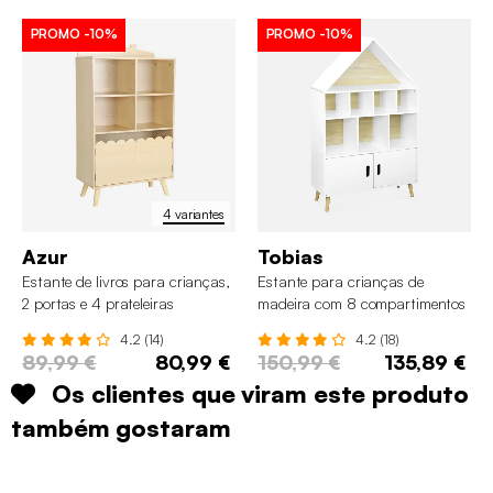
PROMO
-10%
PROMO
-10%
4 variantes
Azur
Tobias
Estante de livros para crianças,
Estante para crianças de
2 portas e 4 prateleiras
madeira com 8 compartimentos
4.2 (14)
4.2 (18)
89,99 €
80,99 €
150,99 €
135,89 €
Os clientes que viram este produto
também gostaram