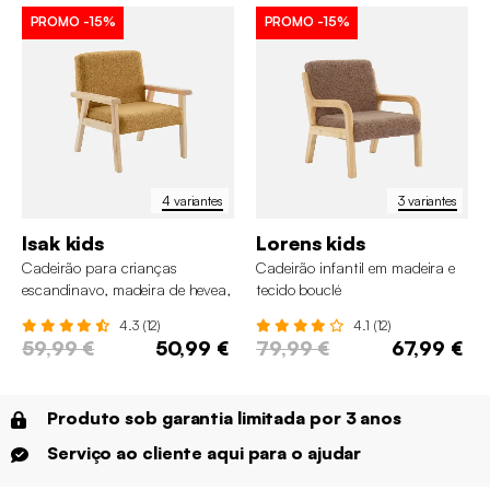
PROMO
-15%
PROMO
-15%
4 variantes
3 variantes
Isak kids
Lorens kids
Cadeirão para crianças
Cadeirão infantil em madeira e
escandinavo, madeira de hevea,
tecido bouclé
boucle
4.3 (12)
4.1 (12)
59,99 €
50,99 €
79,99 €
67,99 €
Produto sob garantia limitada por 3 anos
Serviço ao cliente aqui para o ajudar