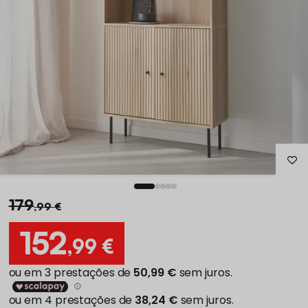
179
,99 €
152
,99 €