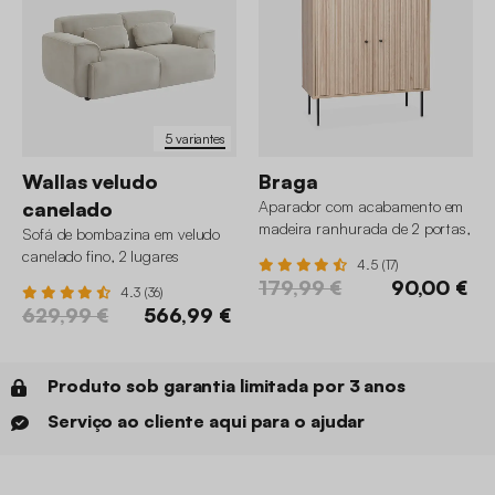
5 variantes
Wallas veludo
Braga
canelado
Aparador com acabamento em
madeira ranhurada de 2 portas,
Sofá de bombazina em veludo
83.5cm
canelado fino, 2 lugares
4.5 (17)
179,99 €
90,00 €
4.3 (36)
629,99 €
566,99 €
Produto sob garantia limitada por 3 anos
Serviço ao cliente aqui para o ajudar