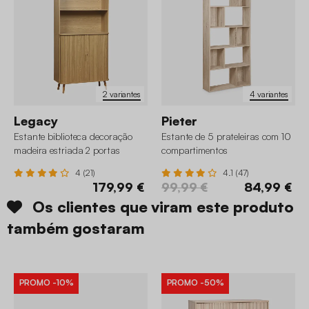
2 variantes
4 variantes
Legacy
Pieter
Estante biblioteca decoração
Estante de 5 prateleiras com 10
madeira estriada 2 portas
compartimentos
deslizantes 4 níveis
4 (21)
4.1 (47)
179,99 €
99,99 €
84,99 €
Os clientes que viram este produto
também gostaram
PROMO
-10%
PROMO
-50%