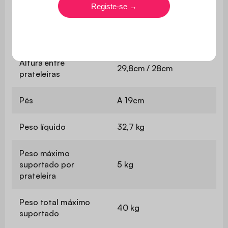
C 76,9 x L 27,2cm / C
Prateleiras
37,5 x L 27,5cm
Altura entre
29,8cm / 28cm
prateleiras
Pés
A 19cm
Peso líquido
32,7 kg
Peso máximo
suportado por
5 kg
prateleira
Peso total máximo
40 kg
suportado