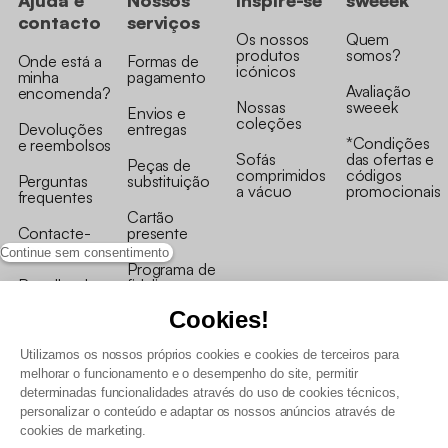
Ajuda e
Nossos
Inspire-se
sweeek
contacto
serviços
Os nossos
Quem
produtos
somos?
Onde está a
Formas de
icónicos
minha
pagamento
Avaliação
encomenda?
Nossas
sweeek
Envios e
coleções
Devoluções
entregas
*Condições
e reembolsos
Sofás
das ofertas e
Peças de
comprimidos
códigos
Perguntas
substituição
a vácuo
promocionais
frequentes
Cartão
Contacte-
presente
nos
Continue sem consentimento
Programa de
Recolha de
fidelizaçao
produtos
Cookies!
Utilizamos os nossos próprios cookies e cookies de terceiros para
melhorar o funcionamento e o desempenho do site, permitir
determinadas funcionalidades através do uso de cookies técnicos,
personalizar o conteúdo e adaptar os nossos anúncios através de
Termos e Condições Gerais de Venda e Aviso Legal
cookies de marketing.
Condições Gerais de Utilização do Programa de Fidelização