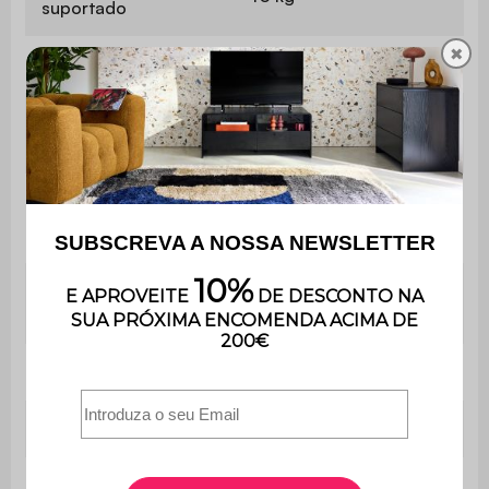
suportado
✖
Utilização
Interior
Apenas para uso
Uso
doméstico
Garantia
3 anos
É muito fácil de montar
Montagem
e inclui instruções.
Número de pés
4
Número de pegas
2
Biblioteca
L 80 x P 29 x A 170,5 cm