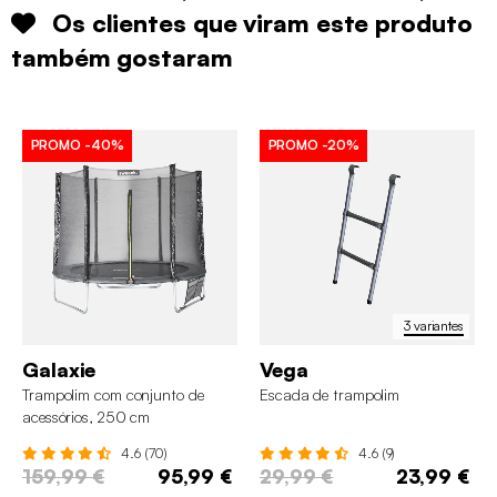
Os clientes que viram este produto
também gostaram
PROMO
-40%
PROMO
-20%
3 variantes
Galaxie
Vega
Trampolim com conjunto de
Escada de trampolim
acessórios, 250 cm
4.6 (70)
4.6 (9)
159,99 €
95,99 €
29,99 €
23,99 €