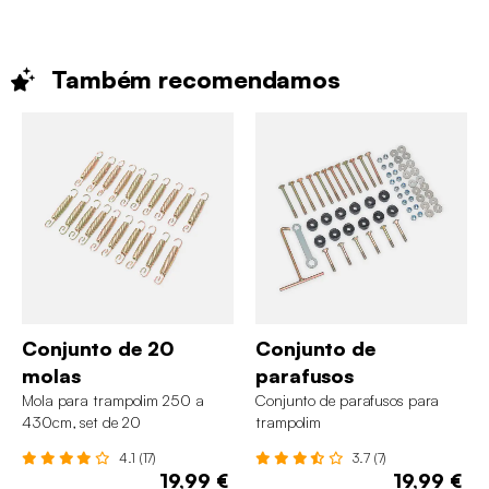
Também
recomendamos
Conjunto de 20
Conjunto de
molas
parafusos
Mola para trampolim 250 a
Conjunto de parafusos para
430cm, set de 20
trampolim
4.1 (17)
3.7 (7)
19,99 €
19,99 €