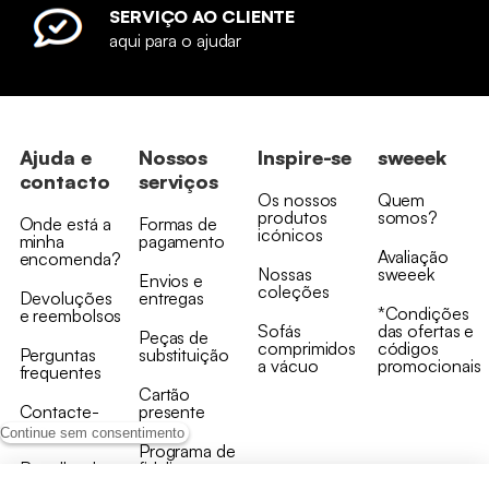
SERVIÇO AO CLIENTE
aqui para o ajudar
Ajuda e
Nossos
Inspire-se
sweeek
contacto
serviços
Os nossos
Quem
produtos
somos?
Onde está a
Formas de
icónicos
minha
pagamento
Avaliação
encomenda?
Nossas
sweeek
Envios e
coleções
Devoluções
entregas
*Condições
e reembolsos
Sofás
das ofertas e
Peças de
comprimidos
códigos
Perguntas
substituição
a vácuo
promocionais
frequentes
Cartão
Contacte-
presente
nos
Continue sem consentimento
Programa de
Recolha de
fidelizaçao
produtos