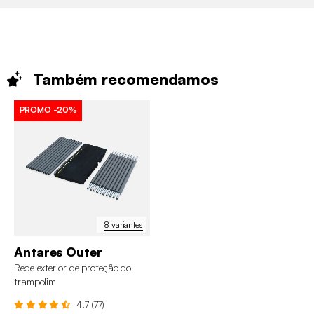
Também
recomendamos
PROMO
-20%
8 variantes
Antares Outer
Rede exterior de proteção do
trampolim
4.7 (77)