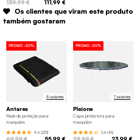
139,99 €
111,99 €
Os clientes que viram este produto
também gostaram
PROMO
-20%
PROMO
-20%
8 variantes
7 variantes
Antares
Pleione
Rede de proteção para
Capa protectora para
trampolim
trampolim
4.6 (233)
3.6 (45)
69,99 €
55,99 €
29,99 €
23,99 €