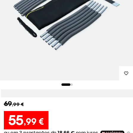
69
,99 €
55
,99 €