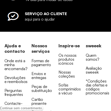
SERVIÇO AO CLIENTE
aqui para o ajudar
Ajuda e
Nossos
Inspire-se
sweeek
contacto
serviços
Os nossos
Quem
produtos
somos?
Onde está a
Formas de
icónicos
minha
pagamento
Avaliação
encomenda?
Nossas
sweeek
Envios e
coleções
Devoluções
entregas
*Condições
e reembolsos
Sofás
das ofertas e
Peças de
comprimidos
códigos
Perguntas
substituição
a vácuo
promocionais
frequentes
Cartão
Contacte-
presente
nos
Continue sem consentimento