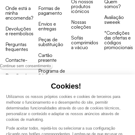
Os nossos
Quem
produtos
somos?
Onde está a
Formas de
icónicos
minha
pagamento
Avaliação
encomenda?
Nossas
sweeek
Envios e
coleções
Devoluções
entregas
*Condições
e reembolsos
Sofás
das ofertas e
Peças de
comprimidos
códigos
Perguntas
substituição
a vácuo
promocionais
frequentes
Cartão
Contacte-
presente
nos
Continue sem consentimento
Programa de
Recolha de
fidelizaçao
produtos
Cookies!
Utilizamos os nossos próprios cookies e cookies de terceiros para
melhorar o funcionamento e o desempenho do site, permitir
determinadas funcionalidades através do uso de cookies técnicos,
personalizar o conteúdo e adaptar os nossos anúncios através de
Termos e Condições Gerais de Venda e Aviso Legal
cookies de marketing.
Condições Gerais de Utilização do Programa de Fidelização
Pode aceitar todos, rejeitá-los ou selecionar a sua configuração
Gestão de dados pessoais e política de cookies
clicando nos botões correspondentes. Lembre-se de que recusar os