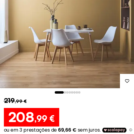
219
,99 €
208
,99 €