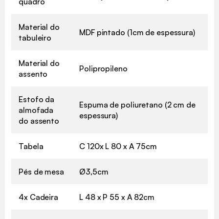
quadro
Material do
MDF pintado (1cm de espessura)
tabuleiro
Material do
Polipropileno
assento
Estofo da
Espuma de poliuretano (2 cm de
almofada
espessura)
do assento
Tabela
C 120x L 80 x A 75cm
Pés de mesa
Ø3,5cm
4x Cadeira
L 48 x P 55 x A 82cm