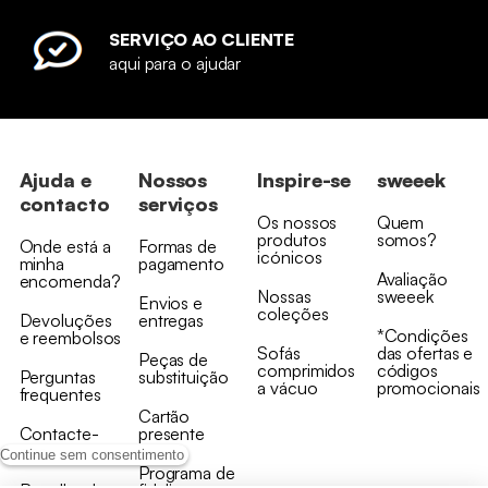
SERVIÇO AO CLIENTE
aqui para o ajudar
Ajuda e
Nossos
Inspire-se
sweeek
contacto
serviços
Os nossos
Quem
produtos
somos?
Onde está a
Formas de
icónicos
minha
pagamento
Avaliação
encomenda?
Nossas
sweeek
Envios e
coleções
Devoluções
entregas
*Condições
e reembolsos
Sofás
das ofertas e
Peças de
comprimidos
códigos
Perguntas
substituição
a vácuo
promocionais
frequentes
Cartão
Contacte-
presente
nos
Continue sem consentimento
Programa de