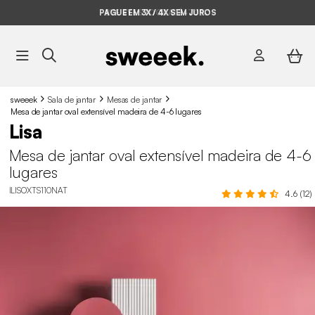
PAGUE EM 3X / 4X SEM JUROS
BYE BYE STOCK ATÉ -70%*
sweeek
Sala de jantar
Mesas de jantar
Mesa de jantar oval extensível madeira de 4-6 lugares
Lisa
Mesa de jantar oval extensível madeira de 4-6
lugares
ILISOXTS110NAT
4.6 (12)