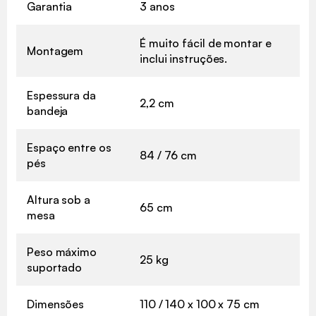
Garantia
3 anos
É muito fácil de montar e
Montagem
inclui instruções.
Espessura da
2,2 cm
bandeja
Espaço entre os
84 / 76 cm
pés
Altura sob a
65 cm
mesa
Peso máximo
25 kg
suportado
Dimensões
110 / 140 x 100 x 75 cm