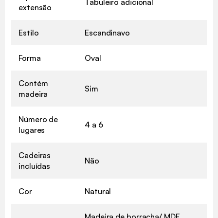
Tabuleiro adicional
extensão
Estilo
Escandinavo
Forma
Oval
Contém
Sim
madeira
Número de
4 a 6
lugares
Cadeiras
Não
incluídas
Cor
Natural
Madeira de borracha/ MDF