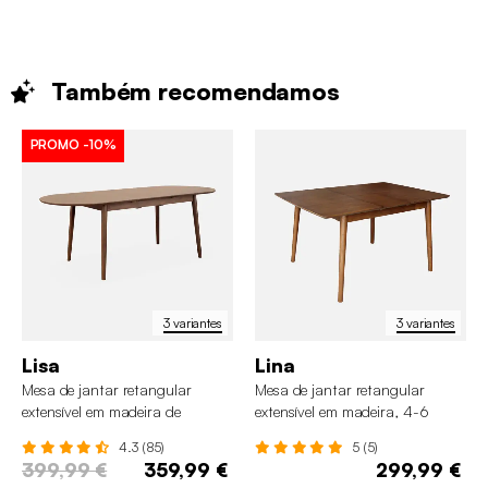
Também
recomendamos
PROMO
-10%
3 variantes
3 variantes
Lisa
Lina
Mesa de jantar retangular
Mesa de jantar retangular
extensível em madeira de
extensível em madeira, 4-6
seringueira e folheado de
lugares
4.3 (85)
5 (5)
carvalho, 6 a 8 lugares
399,99 €
359,99 €
299,99 €