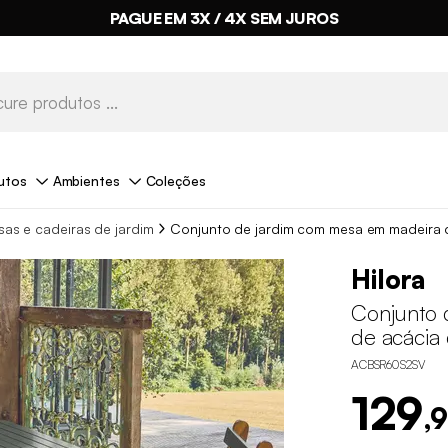
PAGUE EM 3X / 4X SEM JUROS
utos
Ambientes
Coleções
as e cadeiras de jardim
Conjunto de jardim com mesa em madeira 
Hilora
Conjunto 
de acácia
ACBSR60S2SV
129
,