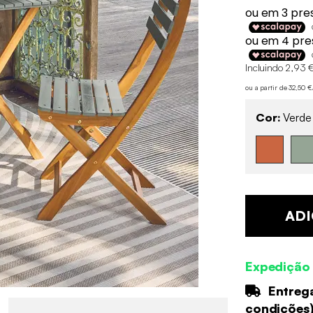
Incluindo 2,93 €
ou a partir de 32,50 
Cor:
Verde
ADI
Expedição
Entrega
condições