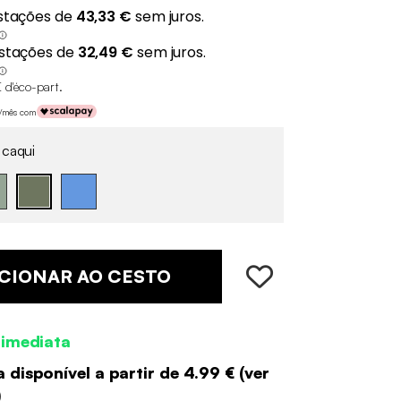
 d'éco-part
.
€/mês com
 caqui
CIONAR AO CESTO
 imediata
 disponível a partir de
4.99 €
(
ver
)