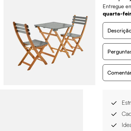
Entregue e
quarta-fei
Descriçã
Perguntas
Comentári
Est
Cad
Ide