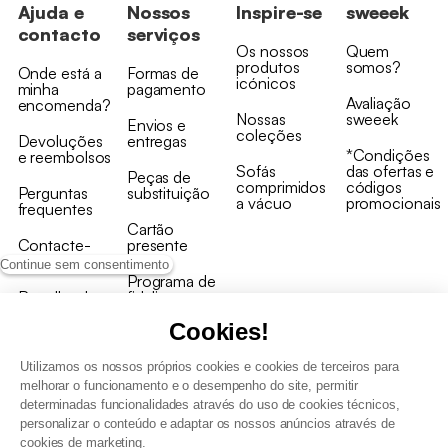
Ajuda e
Nossos
Inspire-se
sweeek
contacto
serviços
Os nossos
Quem
produtos
somos?
Onde está a
Formas de
icónicos
minha
pagamento
Avaliação
encomenda?
Nossas
sweeek
Envios e
coleções
Devoluções
entregas
*Condições
e reembolsos
Sofás
das ofertas e
Peças de
comprimidos
códigos
Perguntas
substituição
a vácuo
promocionais
frequentes
Cartão
Contacte-
presente
nos
Continue sem consentimento
Programa de
Recolha de
fidelizaçao
produtos
Cookies!
Utilizamos os nossos próprios cookies e cookies de terceiros para
melhorar o funcionamento e o desempenho do site, permitir
determinadas funcionalidades através do uso de cookies técnicos,
personalizar o conteúdo e adaptar os nossos anúncios através de
Termos e Condições Gerais de Venda e Aviso Legal
cookies de marketing.