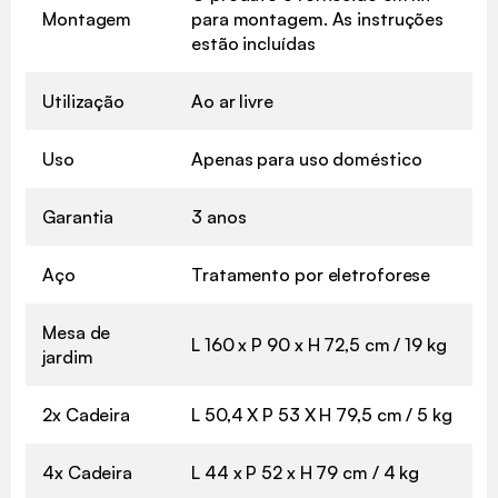
Montagem
para montagem. As instruções
estão incluídas
Utilização
Ao ar livre
Uso
Apenas para uso doméstico
Garantia
3 anos
Aço
Tratamento por eletroforese
Mesa de
L 160 x P 90 x H 72,5 cm / 19 kg
jardim
2x Cadeira
L 50,4 X P 53 X H 79,5 cm / 5 kg
4x Cadeira
L 44 x P 52 x H 79 cm / 4 kg