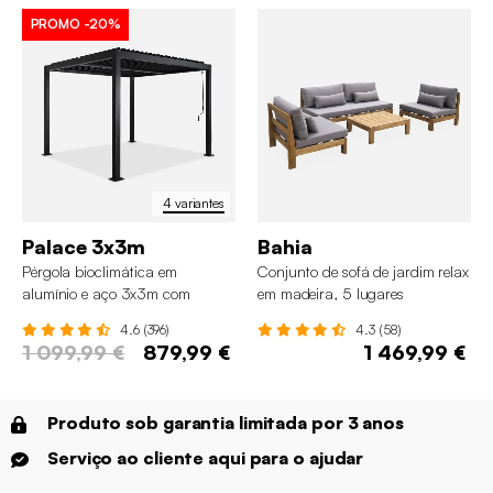
PROMO
-20%
4 variantes
Palace 3x3m
Bahia
Pérgola bioclimática em
Conjunto de sofá de jardim relax
alumínio e aço 3x3m com
em madeira, 5 lugares
lâminas ajustáveis
4.6 (396)
4.3 (58)
1 099,99 €
879,99 €
1 469,99 €
Produto sob garantia limitada por 3 anos
Serviço ao cliente aqui para o ajudar