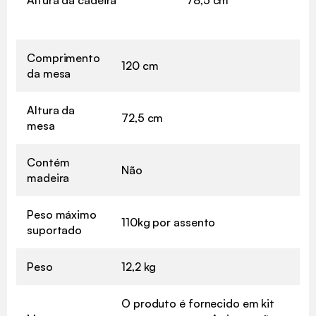
Altura da cadeira
78,5 cm
Comprimento
120 cm
da mesa
Altura da
72,5 cm
mesa
Contém
Não
madeira
Peso máximo
110kg por assento
suportado
Peso
12,2 kg
O produto é fornecido em kit