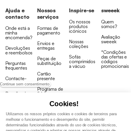
Ajuda e
Nossos
Inspire-se
sweeek
contacto
serviços
Os nossos
Quem
produtos
somos?
Onde está a
Formas de
icónicos
minha
pagamento
Avaliação
encomenda?
Nossas
sweeek
Envios e
coleções
Devoluções
entregas
*Condições
e reembolsos
Sofás
das ofertas e
Peças de
comprimidos
códigos
Perguntas
substituição
a vácuo
promocionais
frequentes
Cartão
Contacte-
presente
nos
Continue sem consentimento
Programa de
Recolha de
fidelizaçao
produtos
Cookies!
Utilizamos os nossos próprios cookies e cookies de terceiros para
melhorar o funcionamento e o desempenho do site, permitir
determinadas funcionalidades através do uso de cookies técnicos,
personalizar o conteúdo e adaptar os nossos anúncios através de