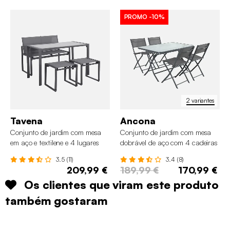
PROMO
-10%
2 variantes
Tavena
Ancona
Conjunto de jardim com mesa
Conjunto de jardim com mesa
em aço e textilene e 4 lugares
dobrável de aço com 4 cadeiras
3.5 (11)
3.4 (8)
209,99 €
189,99 €
170,99 €
Os clientes que viram este produto
também gostaram