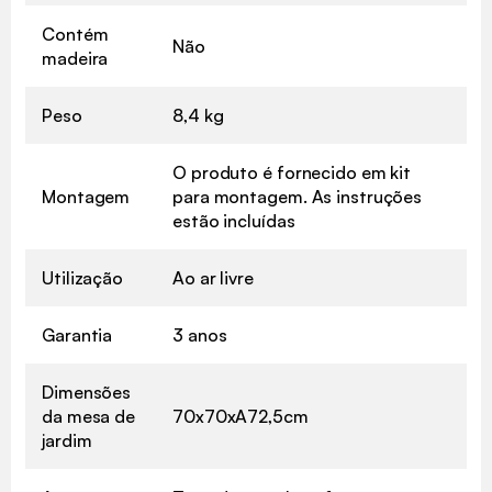
Contém
Não
madeira
Peso
8,4 kg
O produto é fornecido em kit
Montagem
para montagem. As instruções
estão incluídas
Utilização
Ao ar livre
Garantia
3 anos
Dimensões
da mesa de
70x70xA72,5cm
jardim