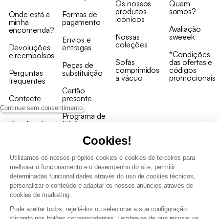
Os nossos
Quem
produtos
somos?
Onde está a
Formas de
icónicos
minha
pagamento
Avaliação
encomenda?
Nossas
sweeek
Envios e
coleções
Devoluções
entregas
*Condições
e reembolsos
Sofás
das ofertas e
Peças de
comprimidos
códigos
Perguntas
substituição
a vácuo
promocionais
frequentes
Cartão
Contacte-
presente
nos
Continue sem consentimento
Programa de
Recolha de
fidelizaçao
produtos
Cookies!
Utilizamos os nossos próprios cookies e cookies de terceiros para
melhorar o funcionamento e o desempenho do site, permitir
determinadas funcionalidades através do uso de cookies técnicos,
personalizar o conteúdo e adaptar os nossos anúncios através de
Termos e Condições Gerais de Venda e Aviso Legal
cookies de marketing.
Condições Gerais de Utilização do Programa de Fidelização
Pode aceitar todos, rejeitá-los ou selecionar a sua configuração
Gestão de dados pessoais e política de cookies
clicando nos botões correspondentes. Lembre-se de que recusar os