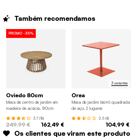
Também
recomendamos
PROMO
-35%
3 variantes
Oviedo 80cm
Orea
Mesa de centro de jardim em
Mesa de jardim bistrô quadrada
madeira de acácia, 80cm
de aço, 2 lugares
3.7 (16)
2.5 (6)
249,99 €
162,49 €
104,99 €
Os clientes que viram este produto