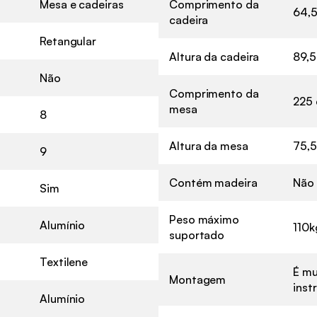
Mesa e cadeiras
Comprimento da
64,
cadeira
Retangular
Altura da cadeira
89,5
Não
Comprimento da
225
mesa
8
Altura da mesa
75,
9
Contém madeira
Não
Sim
Peso máximo
Alumínio
110k
suportado
Textilene
É mu
Montagem
inst
Alumínio