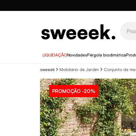
LIQUIDAÇÃO
Novidades
Pérgola bioclimática
Prod
sweeek
Mobiliário de Jardim
Conjunto de mes
PROMOÇÃO
-20%