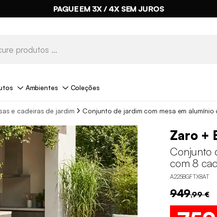
PAGUE EM 3X / 4X SEM JUROS
utos
Ambientes
Coleções
as e cadeiras de jardim
Conjunto de jardim com mesa em alumínio 
Zaro + 
Conjunto 
com 8 cad
A225BGFTX8AT
949
,99 €