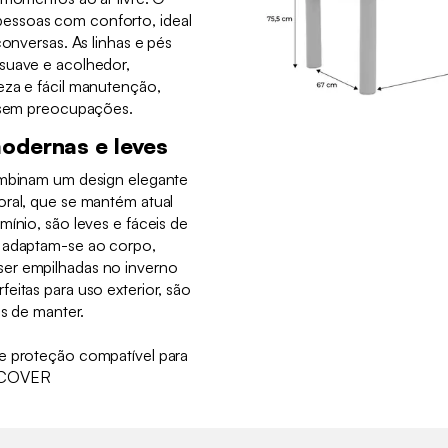
essoas com conforto, ideal
conversas. As linhas e pés
suave e acolhedor,
eza e fácil manutenção,
r sem preocupações.
odernas e leves
ombinam um design elegante
oral, que se mantém atual
mínio, são leves e fáceis de
e adaptam-se ao corpo,
er empilhadas no inverno
eitas para uso exterior, são
is de manter.
e proteção compatível para
35COVER