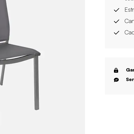
Est
Can
Cad
Gar
Ser