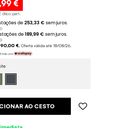
,99 €
€ d'éco-part
.
190,00 €.
Oferta válida até 18/08/26.
0 €/mês com
ite
CIONAR AO CESTO
 imediata