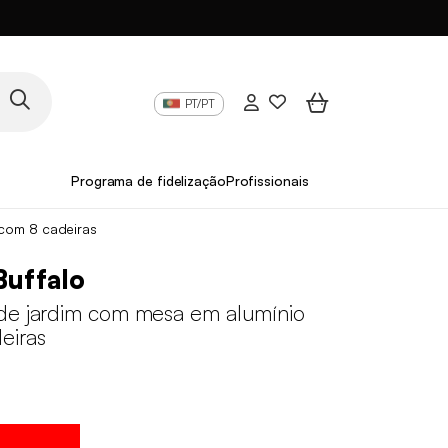
PT/PT
Programa de fidelização
Profissionais
com 8 cadeiras
Buffalo
de jardim com mesa em alumínio
eiras