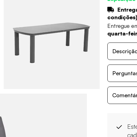
Entrega
condições
Entregue e
quarta-fei
Descriçã
Perguntas
Comentári
Est
cad