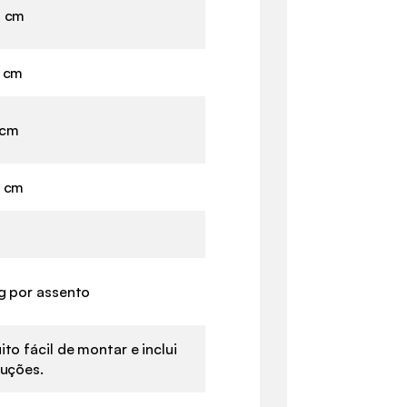
5 cm
 cm
 cm
5 cm
g por assento
ito fácil de montar e inclui
ruções.