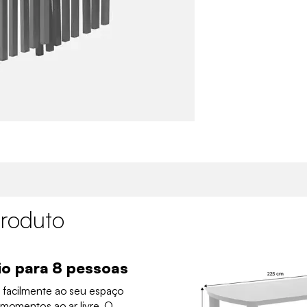
roduto
o para 8 pessoas
 facilmente ao seu espaço
 momentos ao ar livre. O