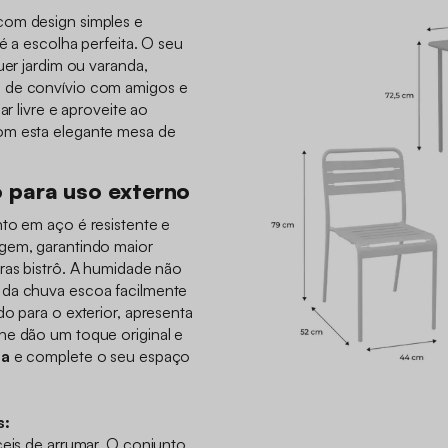
com design simples e
é a escolha perfeita. O seu
uer jardim ou varanda,
 de convívio com amigos e
ar livre e aproveite ao
om esta elegante mesa de
 para uso externo
nto em aço é resistente e
gem, garantindo maior
ras bistrô. A humidade não
 da chuva escoa facilmente
do para o exterior, apresenta
he dão um toque original e
ia
e complete o seu espaço
s:
ceis de arrumar. O conjunto