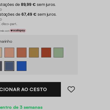
 d'éco-part
.
€/mês com
marinho
CIONAR AO CESTO
entro de 3 semanas