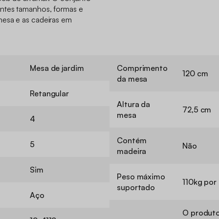
entes tamanhos, formas e
mesa e as cadeiras em
Mesa de jardim
Comprimento
120 cm
da mesa
Retangular
Altura da
72,5 cm
mesa
4
Contém
5
Não
madeira
Sim
Peso máximo
110kg por
suportado
Aço
O produto