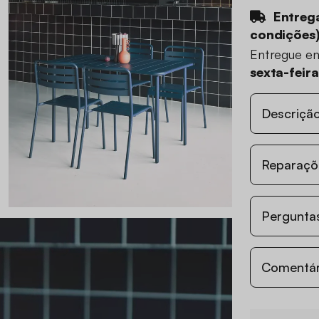
Entrega
condições
Entregue e
sexta-feir
Descriçã
Reparaçõe
Perguntas
Comentári