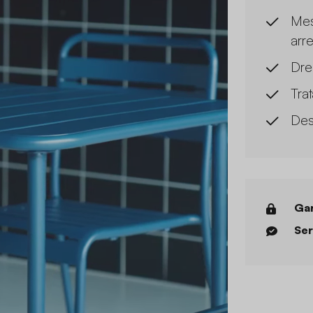
Mes
arr
Dre
Tra
Des
Gar
Ser