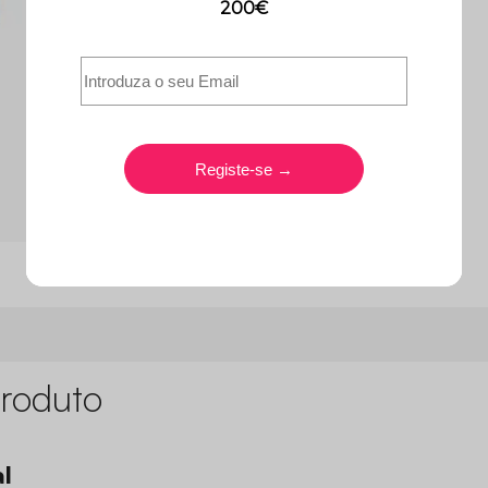
roduto
l