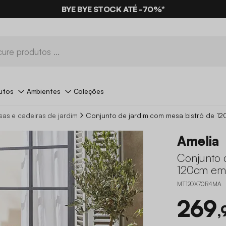
BYE BYE STOCK ATÉ -70%*
utos
Ambientes
Coleções
as e cadeiras de jardim
Conjunto de jardim com mesa bistrô de 1
Amelia
Conjunto 
120cm em 
MT120X70R4MA
269
,