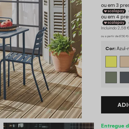
Incluindo 2,58 €
ou a partir de 67,50 
Cor:
Azul-
ADI
Entregue d