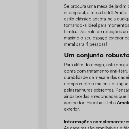
Se procura uma mesa de jardim 
intemporal, a mesa bistrô Amélia 
estilo clássico adapta-se a qualq
tornando-a ideal para momentos
família. Desfrute de refeições ao 
máximo o seu espaço exterior c
metal para 4 pessoas!
Um conjunto robusto
Para além do design, este conju
conta com tratamento anti-ferru
durabilidade da mesa e das cadei
compromete o material e a água
pelas ranhuras existentes. Pensa
ainda bordas arredondadas que l
acolhedor. Escolha a linha
Amel
exterior.
Informações complementare
As cadeiras são empilháveis e fá