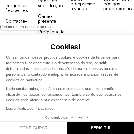
Peças de
comprimidos
códigos
Perguntas
substituição
a vácuo
promocionais
frequentes
Cartão
Contacte-
presente
nos
Continue sem consentimento
Programa de
Recolha de
fidelizaçao
produtos
Cookies!
Utilizamos os nossos próprios cookies e cookies de terceiros para
melhorar o funcionamento e o desempenho do site, permitir
determinadas funcionalidades através do uso de cookies técnicos,
personalizar o conteúdo e adaptar os nossos anúncios através de
Termos e Condições Gerais de Venda e Aviso Legal
cookies de marketing.
Condições Gerais de Utilização do Programa de Fidelização
Pode aceitar todos, rejeitá-los ou selecionar a sua configuração
Gestão de dados pessoais e política de cookies
clicando nos botões correspondentes. Lembre-se de que recusar os
Termos e condições gerais de venda pro
cookies pode afetar a sua experiência de compra.
Declaração de Acessibilidade
Leia a Política de Privacidade
Consentido por
CONFIGURAR
PERMITIR