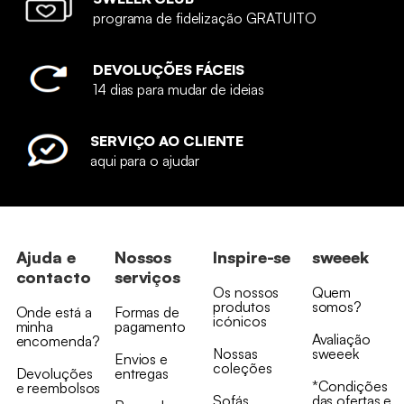
programa de fidelização GRATUITO
DEVOLUÇÕES FÁCEIS
14 dias para mudar de ideias
SERVIÇO AO CLIENTE
aqui para o ajudar
Ajuda e
Nossos
Inspire-se
sweeek
contacto
serviços
Os nossos
Quem
produtos
somos?
Onde está a
Formas de
icónicos
minha
pagamento
Avaliação
encomenda?
Nossas
sweeek
Envios e
coleções
Devoluções
entregas
*Condições
e reembolsos
Sofás
das ofertas e