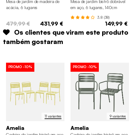
Mesa de jardim de madeira de
Mesa de jardim bistrô dobrável
acácia, 6 lugares
em aço, 6 lugares, 140cm
3.8 (38)
479,99 €
431,99 €
149,99 €
Os clientes que viram este produto
também gostaram
PROMO
-10%
PROMO
-10%
11 variantes
9 variantes
Amelia
Amelia
Cadeira de jardim bistrô em aço,
Cadeira de jardim bistrô em aço,