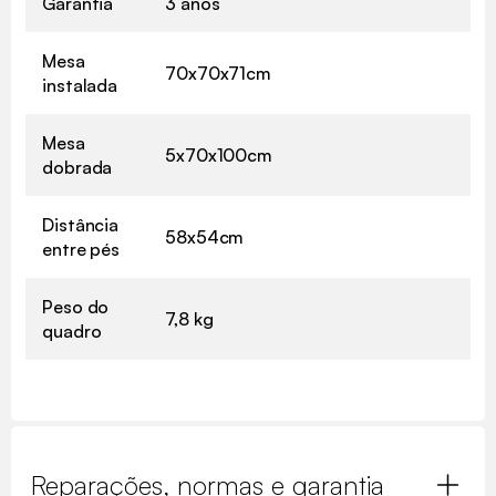
Garantia
3 anos
Mesa
70x70x71cm
instalada
Mesa
5x70x100cm
dobrada
Distância
58x54cm
entre pés
Peso do
7,8 kg
quadro
Reparações, normas e garantia