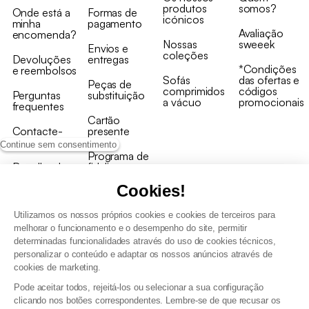
produtos
somos?
Onde está a
Formas de
icónicos
minha
pagamento
Avaliação
encomenda?
Nossas
sweeek
Envios e
coleções
Devoluções
entregas
*Condições
e reembolsos
Sofás
das ofertas e
Peças de
comprimidos
códigos
Perguntas
substituição
a vácuo
promocionais
frequentes
Cartão
Contacte-
presente
nos
Continue sem consentimento
Programa de
Recolha de
fidelizaçao
produtos
Cookies!
Utilizamos os nossos próprios cookies e cookies de terceiros para
melhorar o funcionamento e o desempenho do site, permitir
determinadas funcionalidades através do uso de cookies técnicos,
personalizar o conteúdo e adaptar os nossos anúncios através de
Termos e Condições Gerais de Venda e Aviso Legal
cookies de marketing.
Condições Gerais de Utilização do Programa de Fidelização
Pode aceitar todos, rejeitá-los ou selecionar a sua configuração
Gestão de dados pessoais e política de cookies
clicando nos botões correspondentes. Lembre-se de que recusar os
Termos e condições gerais de venda pro