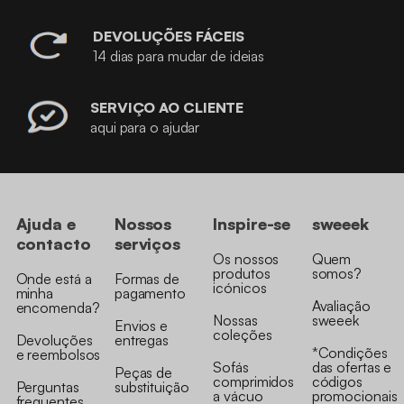
DEVOLUÇÕES FÁCEIS
14 dias para mudar de ideias
SERVIÇO AO CLIENTE
aqui para o ajudar
Ajuda e
Nossos
Inspire-se
sweeek
contacto
serviços
Os nossos
Quem
produtos
somos?
Onde está a
Formas de
icónicos
minha
pagamento
Avaliação
encomenda?
Nossas
sweeek
Envios e
coleções
Devoluções
entregas
*Condições
e reembolsos
Sofás
das ofertas e
Peças de
comprimidos
códigos
Perguntas
substituição
a vácuo
promocionais
frequentes