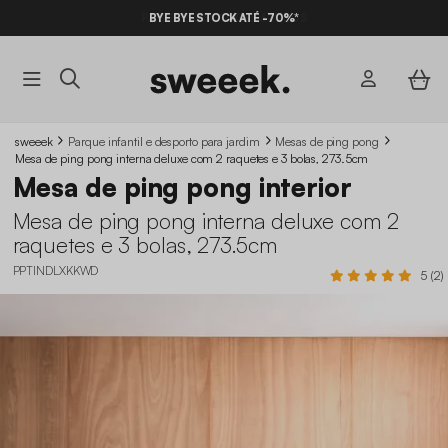
BYE BYE STOCK ATÉ -70%*
sweeek
Parque infantil e desporto para jardim
Mesas de ping pong
Mesa de ping pong interna deluxe com 2 raquetes e 3 bolas, 273.5cm
Mesa de ping pong interior
Mesa de ping pong interna deluxe com 2
raquetes e 3 bolas, 273.5cm
PPTINDLXKKWD
5 (2)