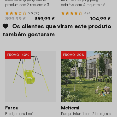
premium com 2 raquetes e 3
dobrável com 4 raquetes e 6
bolas, 274cm
bolas
2.9 (30)
4 (3)
399,99 €
359,99 €
104,99 €
Os clientes que viram este produto
também gostaram
PROMO
-40%
PROMO
-20%
Farou
Meltemi
Baloiço para bebé
Parque infantil com 2 baloiços e