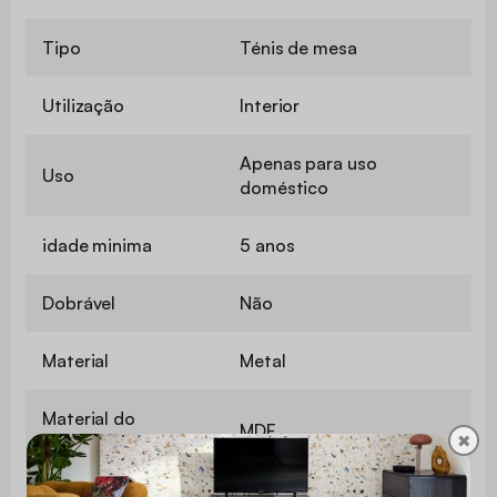
Tipo
Ténis de mesa
Utilização
Interior
Apenas para uso
Uso
doméstico
idade minima
5 anos
Dobrável
Não
Material
Metal
Material do
MDF
✖
tabuleiro