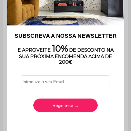
Espessura da
15 mm
bandeja
Cor
Verde caqui
Garantia
3 anos
Dimensões do produto
273,5 x 152,5 x 75,3
aberto
cm
Altura da rede
16 cm
Prato
MDF 15mm
Estrutura de metal
20 x 50 cm
Parafusos e porcas
Aço