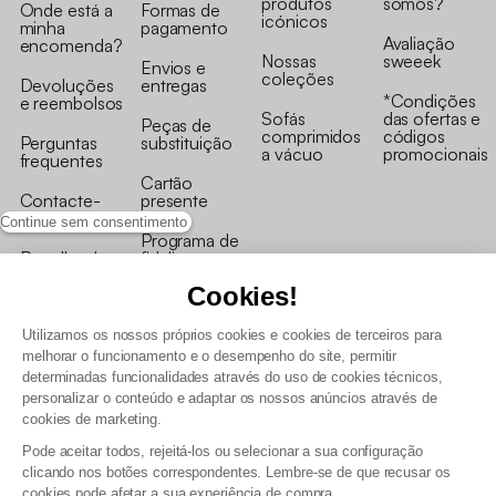
produtos
somos?
Onde está a
Formas de
icónicos
minha
pagamento
Avaliação
encomenda?
Nossas
sweeek
Envios e
coleções
Devoluções
entregas
*Condições
e reembolsos
Sofás
das ofertas e
Peças de
comprimidos
códigos
Perguntas
substituição
a vácuo
promocionais
frequentes
Cartão
Contacte-
presente
nos
Continue sem consentimento
Programa de
Recolha de
fidelizaçao
produtos
Cookies!
Utilizamos os nossos próprios cookies e cookies de terceiros para
melhorar o funcionamento e o desempenho do site, permitir
determinadas funcionalidades através do uso de cookies técnicos,
personalizar o conteúdo e adaptar os nossos anúncios através de
Termos e Condições Gerais de Venda e Aviso Legal
cookies de marketing.
Condições Gerais de Utilização do Programa de Fidelização
Pode aceitar todos, rejeitá-los ou selecionar a sua configuração
Gestão de dados pessoais e política de cookies
clicando nos botões correspondentes. Lembre-se de que recusar os
Termos e condições gerais de venda pro
cookies pode afetar a sua experiência de compra.