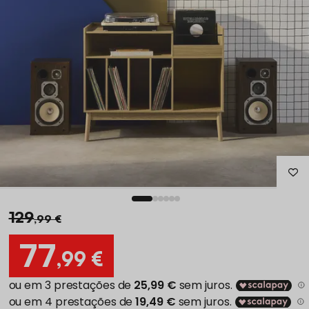
129
,99 €
77
,99 €