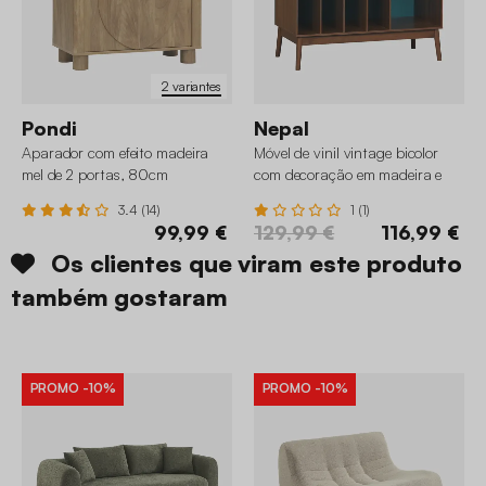
2 variantes
Pondi
Nepal
Aparador com efeito madeira
Móvel de vinil vintage bicolor
mel de 2 portas, 80cm
com decoração em madeira e
fundo colorido, 100cm
3.4 (14)
1 (1)
99,99 €
129,99 €
116,99 €
Os clientes que viram este produto
também gostaram
PROMO
-10%
PROMO
-10%