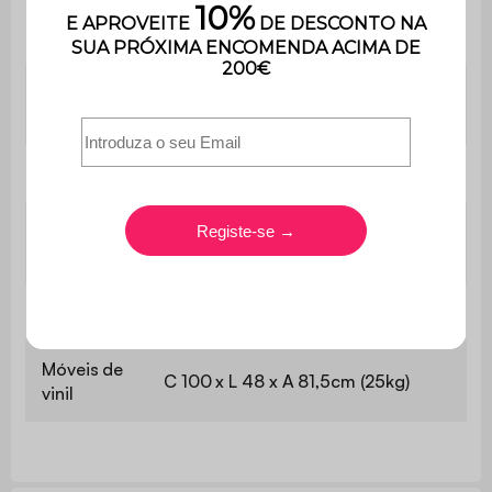
Número
1
de barras
Número
4
de pés
Tabuleiro
C 64 x l 48cm
C 35 x L 48 x A 20cm (x1) / C 31,7 x
Cacifos
L 48 x A 37,4cm (x3)
Nicho
C 61,4 x L 48 x A 19cm
Móveis de
C 100 x L 48 x A 81,5cm (25kg)
vinil