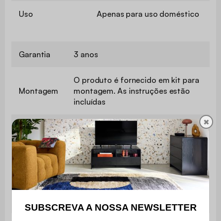
Uso
Apenas para uso doméstico
Garantia
3 anos
O produto é fornecido em kit para
Montagem
montagem. As instruções estão
incluídas
✖
Bar
metal preto mate
Número
4
de cacifos
Número
1
de nichos