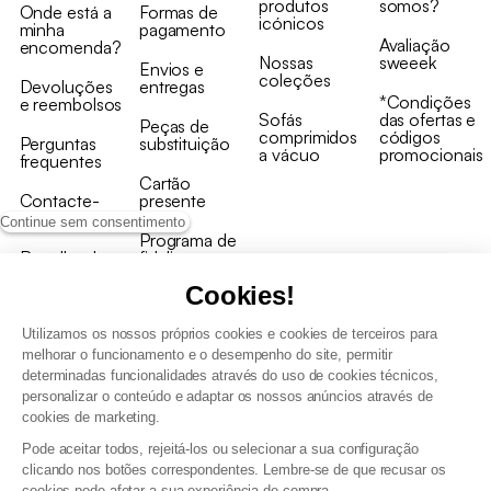
produtos
somos?
Onde está a
Formas de
icónicos
minha
pagamento
Avaliação
encomenda?
Nossas
sweeek
Envios e
coleções
Devoluções
entregas
*Condições
e reembolsos
Sofás
das ofertas e
Peças de
comprimidos
códigos
Perguntas
substituição
a vácuo
promocionais
frequentes
Cartão
Contacte-
presente
nos
Continue sem consentimento
Programa de
Recolha de
fidelizaçao
produtos
Cookies!
Utilizamos os nossos próprios cookies e cookies de terceiros para
melhorar o funcionamento e o desempenho do site, permitir
determinadas funcionalidades através do uso de cookies técnicos,
personalizar o conteúdo e adaptar os nossos anúncios através de
Termos e Condições Gerais de Venda e Aviso Legal
cookies de marketing.
Condições Gerais de Utilização do Programa de Fidelização
Pode aceitar todos, rejeitá-los ou selecionar a sua configuração
Gestão de dados pessoais e política de cookies
clicando nos botões correspondentes. Lembre-se de que recusar os
Termos e condições gerais de venda pro
cookies pode afetar a sua experiência de compra.