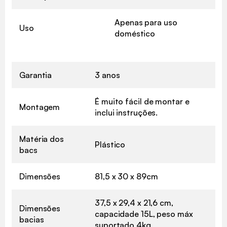
Apenas para uso
Uso
doméstico
Garantia
3 anos
É muito fácil de montar e
Montagem
inclui instruções.
Matéria dos
Plástico
bacs
Dimensões
81,5 x 30 x 89cm
37,5 x 29,4 x 21,6 cm,
Dimensões
capacidade 15L, peso máx
bacias
suportado 4kg