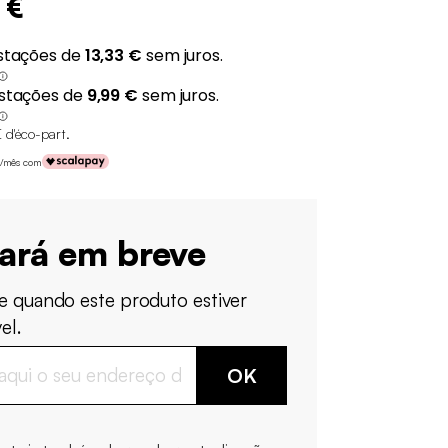
 €
 d'éco-part
.
 €/mês com
tará em breve
e quando este produto estiver
el.
OK