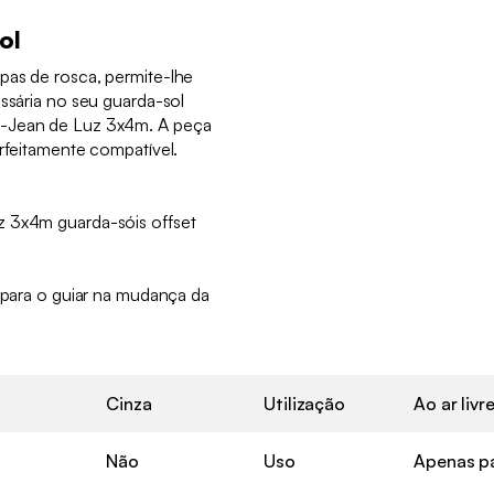
ol
pas de rosca, permite-lhe
essária no seu guarda-sol
t-Jean de Luz 3x4m. A peça
erfeitamente compatível.
z 3x4m guarda-sóis offset
l para o guiar na mudança da
Cinza
Utilização
Ao ar livr
Não
Uso
Apenas p