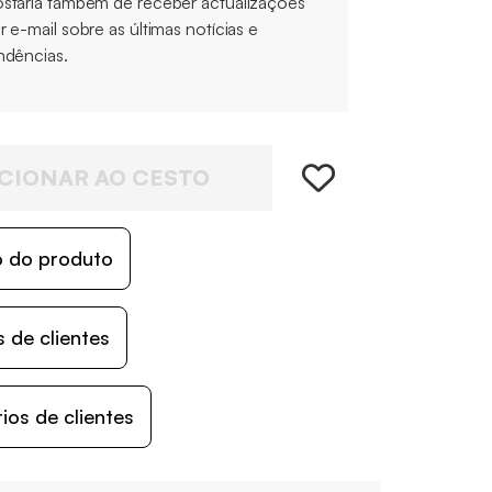
staria também de receber actualizações
r e-mail sobre as últimas notícias e
ndências.
CIONAR AO CESTO
o do produto
 de clientes
os de clientes