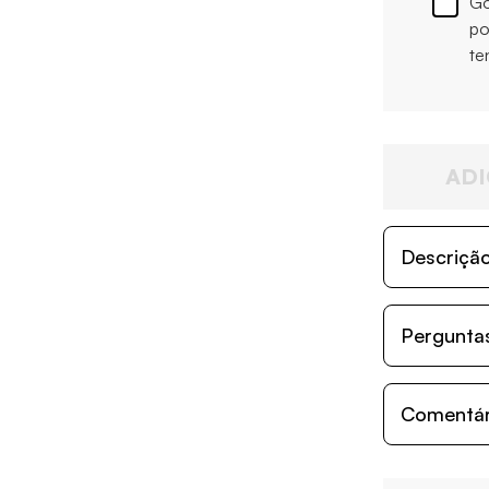
Go
po
te
ADI
Descriçã
Perguntas
Comentári