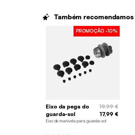
Também
recomendamos
PROMOÇÃO
-10%
Eixo da pega do
19,99 €
guarda-sol
17,99 €
Eixo de manivela para guarda-sol