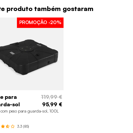
ste produto também gostaram
PROMOÇÃO
-20%
e para
119,99 €
rda-sol
95,99 €
 com peso para guarda-sol, 100L
3.3 (85)