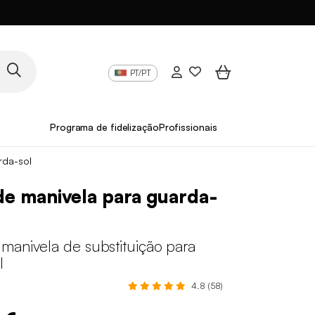
PT/PT
Programa de fidelização
Profissionais
rda-sol
e manivela para guarda-
manivela de substituição para
l
4.8 (58)