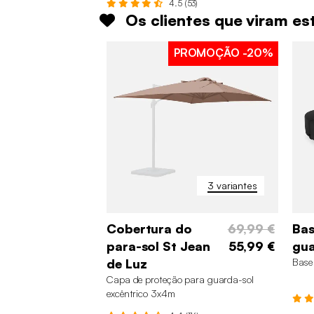
4.5 (53)
Os clientes que viram e
PROMOÇÃO
-20%
3 variantes
Cobertura do
69,99 €
Bas
para-sol St Jean
55,99 €
gua
de Luz
Base
Capa de proteção para guarda-sol
excêntrico 3x4m