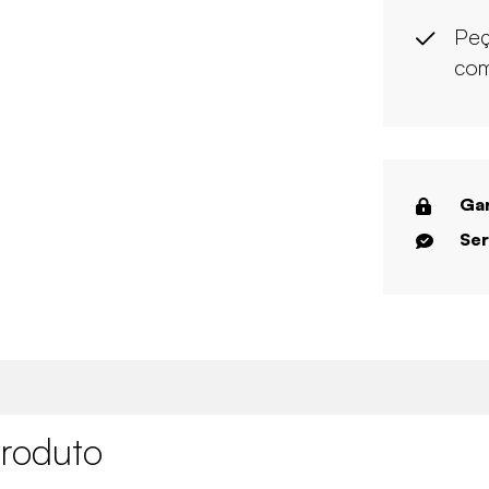
Peç
com
Gar
Ser
roduto