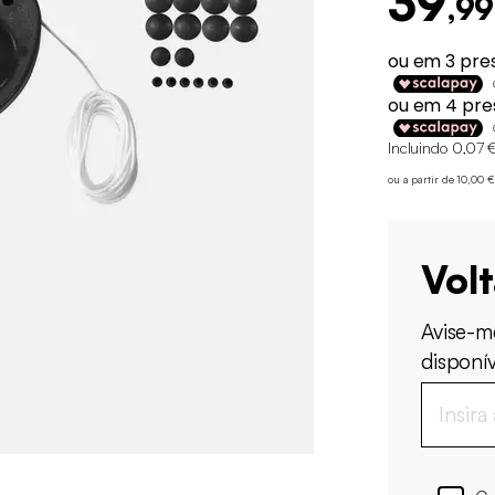
39
,99
Incluindo 0,07 €
ou a partir de 10,00
Vol
Avise-m
disponív