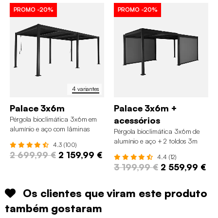
PROMO
-20%
PROMO
-20%
4 variantes
Palace 3x6m
Palace 3x6m +
Pérgola bioclimática 3x6m em
acessórios
alumínio e aço com lâminas
Pérgola bioclimática 3x6m de
ajustáveis
alumínio e aço + 2 toldos 3m
4.3 (100)
2 699,99 €
2 159,99 €
4.4 (12)
3 199,99 €
2 559,99 €
Os clientes que viram este produto
também gostaram