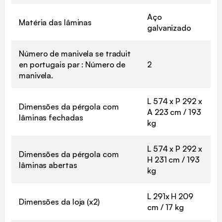
Aço
Matéria das lâminas
galvanizado
Número de manivela se traduit
en portugais par : Número de
2
manivela.
L 574 x P 292 x
Dimensões da pérgola com
A 223 cm / 193
lâminas fechadas
kg
L 574 x P 292 x
Dimensões da pérgola com
H 231 cm / 193
lâminas abertas
kg
L 291x H 209
Dimensões da loja (x2)
cm / 17 kg