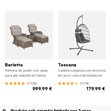
Barletta
Toscana
Poltrona de jardim com apoio
Cadeira suspensa com estrutura
para pés redondo em resina
em aço e vime e almofadas em
trançada, set de 2
poliéster
4.9 (32)
3.9 (19)
599,99 €
179,99 €
Produto sob garantia limitada por 3 anos