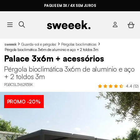
PAGUE EM 3X / 4X SEM JUROS
sweeek
Guarda-sol e pérgolas
Pérgolas bioclimáticas
Pérgola bioclimática 3x6m de alumínio e aço + 2 toldos 3m
Palace 3x6m + acessórios
Pérgola bioclimática 3x6m de alumínio e aço
+ 2 toldos 3m
PGBCSL3X62R3BK
4.4 (12)
PROMO
-20%