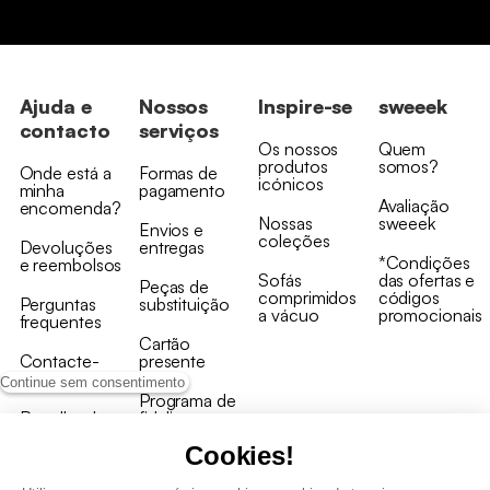
Ajuda e
Nossos
Inspire-se
sweeek
contacto
serviços
Os nossos
Quem
produtos
somos?
Onde está a
Formas de
icónicos
minha
pagamento
Avaliação
encomenda?
Nossas
sweeek
Envios e
coleções
Devoluções
entregas
*Condições
e reembolsos
Sofás
das ofertas e
Peças de
comprimidos
códigos
Perguntas
substituição
a vácuo
promocionais
frequentes
Cartão
Contacte-
presente
nos
Continue sem consentimento
Programa de
Recolha de
fidelizaçao
produtos
Cookies!