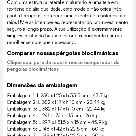
Com uma estrutura lateral em alumínio e uma tela em
textilene de alta qualidade, este modelo não oxida (não
ganha ferrugem) e oferece uma excelente resistência aos
raios UV e às intempéries, representando um investimento
seguro a longo prazo. A sua utilização é extremamente
simples, bastando baixar o estore manualmente para se
recolher sempre que necessário.
Comparar nossas pérgolas bioclimáticas
Clique aqui para descobrir nosso comparador de
pérgolas bioclimáticas
Dimensões da embalagem
Embalagem 1: L 250 x l 25 x h 33.5 cm - 43.7 kg
Embalagem 2: L 382 x l 17 x h 10 cm - 22.44 kg
Embalagem 3: L 382 x l 17 x h 10 cm - 22.44 kg
Embalagem 4: L 291 x l 31 x h 15 cm - 26 kg
Embalagem 5: L 297 x l 51.5 x h 15 cm - 45.9 kg
Embalagem 6: L 148 x l 42 x h 22.5 cm - 50 kg
Embalagem 7: L 148 x l 42 x h 22.5 cm - 50 kg