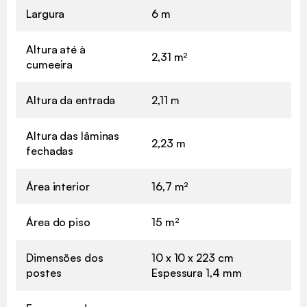
Largura
6 m
Altura até à
2,31 m²
cumeeira
Altura da entrada
2,11 m
Altura das lâminas
2,23 m
fechadas
Área interior
16,7 m²
Área do piso
15 m²
Dimensões dos
10 x 10 x 223 cm
postes
Espessura 1,4 mm