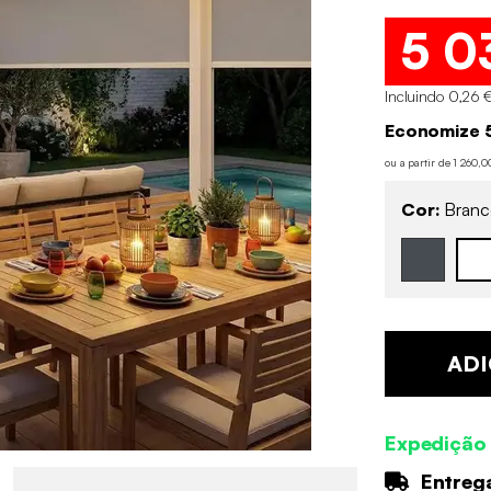
5 0
Incluindo 0,26 €
Economize 
ou a partir de 1 260,
Cor:
Branc
ADI
Expedição
Entrega