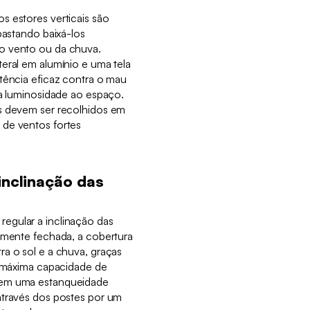
s estores verticais são
bastando baixá-los
o vento ou da chuva.
eral em alumínio e uma tela
tência eficaz contra o mau
 a luminosidade ao espaço.
s devem ser recolhidos em
 de ventos fortes
inclinação das
egular a inclinação das
almente fechada, a cobertura
a o sol e a chuva, graças
a máxima capacidade de
tem uma estanqueidade
através dos postes por um