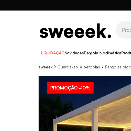
LIQUIDAÇÃO
Novidades
Pérgola bioclimática
Prod
sweeek
Guarda-sol e pérgolas
Pérgolas bioc
PROMOÇÃO
-10%