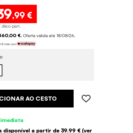
39
,99 €
 d'éco-part
.
560,00 €.
Oferta válida até 18/08/26.
00 €/mês com
o
CIONAR AO CESTO
 imediata
 disponível a partir de
39.99 €
(
ver