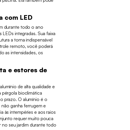
da com LED
im durante todo o ano
às LEDs integradas. Sua faixa
utura a torna indispensável
ntrole remoto, você poderá
do as intensidades, os
ta e estores de
lumínio de alta qualidade e
 pérgola bioclimática
o prazo. O alumínio é o
ois não ganha ferrugem e
a às intempéries e aos raios
onjunto requer muito pouca
no seu jardim durante todo