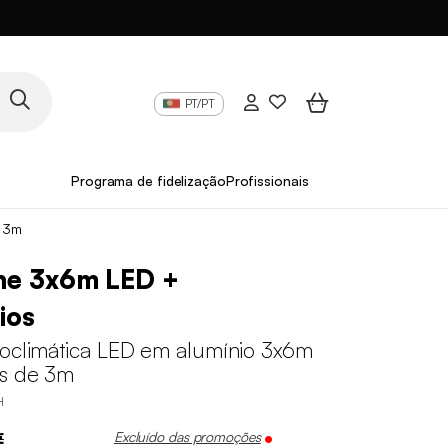
PT/PT
Programa de fidelização
Profissionais
e 3m
he 3x6m LED +
ios
ioclimática LED em alumínio 3x6m
es de 3m
H
€
Excluído das promoções