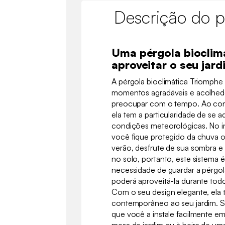
Descrição do p
Uma pérgola bioclim
aproveitar o seu jard
A pérgola bioclimática Triomphe 
momentos agradáveis e acolhedo
preocupar com o tempo. Ao contr
ela tem a particularidade de se a
condições meteorológicas. No in
você fique protegido da chuva o
verão, desfrute de sua sombra e 
no solo, portanto, este sistema
necessidade de guardar a pérgo
poderá aproveitá-la durante tod
Com o seu design elegante, ela 
contemporâneo ao seu jardim. 
que você a instale facilmente e
mesa de jardim ou à beira de um