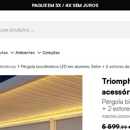
PAGUE EM 3X / 4X SEM JUROS
utos
Ambientes
Coleções
limáticas
Pérgola bioclimática LED em alumínio 3x6m + 2 estores d
Triomp
acessór
Pérgola b
+ 2 estor
PGBC3X6LD2R3W
5 599
,99 