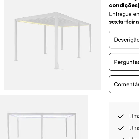
condições
Entregue e
sexta-feira
Descriçã
Perguntas
Comentári
Uma
Uma