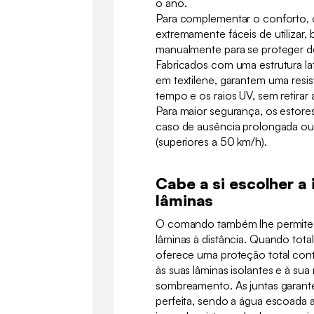
o ano.
Para complementar o conforto, o
extremamente fáceis de utilizar, 
manualmente para se proteger d
Fabricados com uma estrutura lat
em textilene, garantem uma resis
tempo e os raios UV, sem retirar
Para maior segurança, os estore
caso de ausência prolongada ou
(superiores a 50 km/h).
Cabe a si escolher a 
lâminas
O comando também lhe permite r
lâminas à distância. Quando tot
oferece uma proteção total contr
às suas lâminas isolantes e à su
sombreamento. As juntas garan
perfeita, sendo a água escoada 