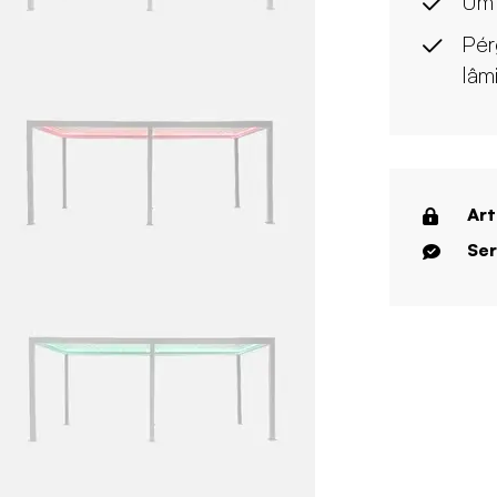
Um 
Pér
lâm
Art
Ser