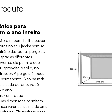
roduto
ática para
im o ano inteiro
3 x 6 m permite-lhe passar
res no seu jardim sem se
ário das outras pérgolas,
daptar às diferentes
verno, ela permite que
u aproveite o sol e, no
frescor. A pérgola é fixada
 é permanente. Não há mais
la a cada outono, você
o o ano.
traz um toque
Suas dimensões permitem
m sua varanda, acima de uma
a piscina. Ela também pode