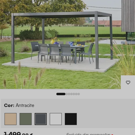
Cor:
Antracite
1 499
,99 €
Excluído das promoções