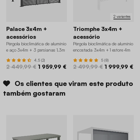
2 variantes
Palace 3x4m +
Triomphe 3x4m +
acessórios
acessório
Pérgola bioclimática de alumínio
Pérgola bioclimática de alumínio
e aço 3x4m + 3 persianas 1.3m
encostada 3x4m + 1 estore 4m
4.5 (2)
5 (8)
2 449,99 €
1 959,99 €
2 499,99 €
1 999,99 €
Os clientes que viram este produto
também gostaram