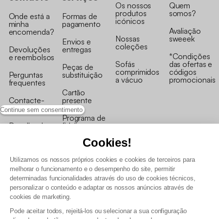
Os nossos
Quem
produtos
somos?
Onde está a
Formas de
icónicos
minha
pagamento
Avaliação
encomenda?
Nossas
sweeek
Envios e
coleções
Devoluções
entregas
*Condições
e reembolsos
Sofás
das ofertas e
Peças de
comprimidos
códigos
Perguntas
substituição
a vácuo
promocionais
frequentes
Cartão
Contacte-
presente
nos
Continue sem consentimento
Programa de
Recolha de
fidelizaçao
produtos
Cookies!
Utilizamos os nossos próprios cookies e cookies de terceiros para
melhorar o funcionamento e o desempenho do site, permitir
determinadas funcionalidades através do uso de cookies técnicos,
personalizar o conteúdo e adaptar os nossos anúncios através de
Termos e Condições Gerais de Venda e Aviso Legal
cookies de marketing.
Condições Gerais de Utilização do Programa de Fidelização
Pode aceitar todos, rejeitá-los ou selecionar a sua configuração
Gestão de dados pessoais e política de cookies