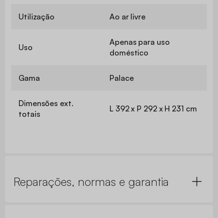
Utilização
Ao ar livre
Apenas para uso
Uso
doméstico
Gama
Palace
Dimensões ext.
L 392 x P 292 x H 231 cm
totais
Reparações, normas e garantia