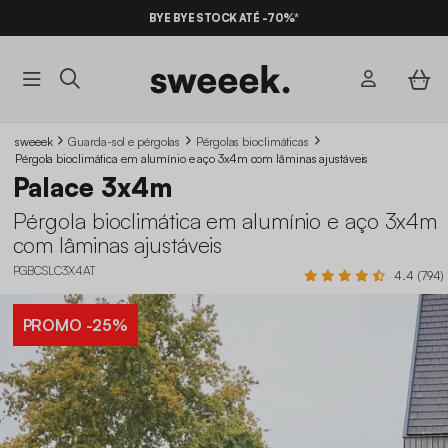
BYE BYE STOCK ATÉ -70%*
sweeek
Guarda-sol e pérgolas
Pérgolas bioclimáticas
Pérgola bioclimática em alumínio e aço 3x4m com lâminas ajustáveis
Palace 3x4m
Pérgola bioclimática em alumínio e aço 3x4m
com lâminas ajustáveis
PGBCSLC3X4AT
4.4 (794)
PROMO
-25%