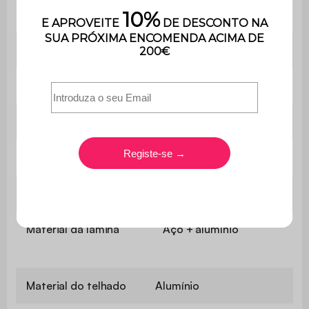
Dimensões da lâmina
12 x 136,5 cm
Inclinação da lâmina
0 a 88 graus
Número de lâminas
68 (66 aço / 2 alumínio)
Peso
124 kg
Material
Alumínio
Material da estrutura
Alumínio
Material da lâmina
Aço + alumínio
Material do telhado
Alumínio