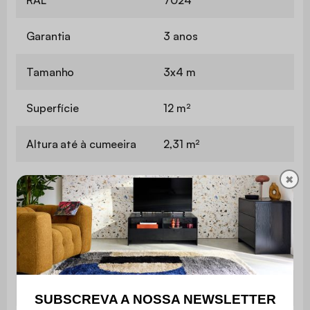
RAL
7024
Garantia
3 anos
Tamanho
3x4 m
Superfície
12 m²
Altura até à cumeeira
2,31 m²
✖
Altura da entrada
2,11 m
Área interior
10 m²
Dimensões dos postes
10 x 10 x 224 cm
Espessura do alumínio
1,4 / 1,5 mm