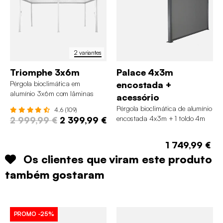
2 variantes
Triomphe 3x6m
Palace 4x3m
Pérgola bioclimática em
encostada +
alumínio 3x6m com lâminas
acessório
ajustáveis
Pérgola bioclimática de alumínio
4.6 (109)
encostada 4x3m + 1 toldo 4m
2 999,99 €
2 399,99 €
1 749,99 €
Os clientes que viram este produto
também gostaram
PROMO
-25%