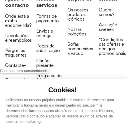
contacto
serviços
Os nossos
Quem
produtos
somos?
Onde está a
Formas de
icónicos
minha
pagamento
Avaliação
encomenda?
Nossas
sweeek
Envios e
coleções
Devoluções
entregas
*Condições
e reembolsos
Sofás
das ofertas e
Peças de
comprimidos
códigos
Perguntas
substituição
a vácuo
promocionais
frequentes
Cartão
Contacte-
presente
nos
Continue sem consentimento
Programa de
Recolha de
fidelizaçao
produtos
Cookies!
Utilizamos os nossos próprios cookies e cookies de terceiros para
melhorar o funcionamento e o desempenho do site, permitir
determinadas funcionalidades através do uso de cookies técnicos,
personalizar o conteúdo e adaptar os nossos anúncios através de
Termos e Condições Gerais de Venda e Aviso Legal
cookies de marketing.
Condições Gerais de Utilização do Programa de Fidelização