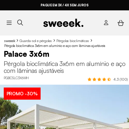
PAGUE EM 3X / 4X SEM JUROS
sweeek
Guarda-sol e pérgolas
Pérgolas bioclimáticas
Pérgola bioclimática 3x6m em alumínio e aço com lâminas ajustáveis
Palace 3x6m
Pérgola bioclimática 3x6m em alumínio e aço
com lâminas ajustáveis
PGBCSLC3X6WH
4.3 (100)
PROMO
-30%