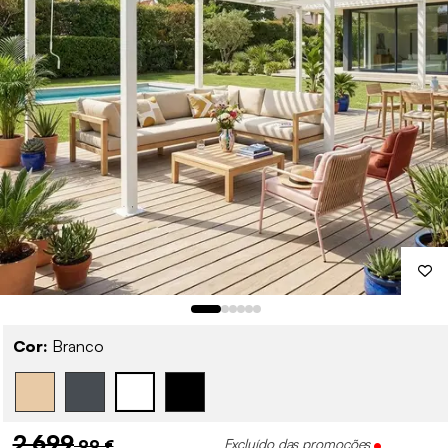
Cor:
Branco
2 699
,99 €
Excluído das promoções