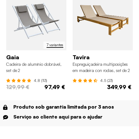
7 variantes
Gaia
Tavira
Cadeira de alumínio dobrável,
Espreguiçadeira multiposições
set de 2
em madeira con rodas, set de 2
4.8 (113)
4.5 (23)
129,99 €
97,49 €
349,99 €
Produto sob garantia limitada por 3 anos
Serviço ao cliente aqui para o ajudar