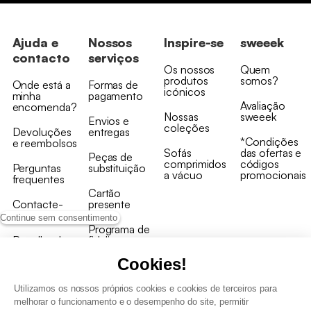
Ajuda e
Nossos
Inspire-se
sweeek
contacto
serviços
Os nossos
Quem
produtos
somos?
Onde está a
Formas de
icónicos
minha
pagamento
Avaliação
encomenda?
Nossas
sweeek
Envios e
coleções
Devoluções
entregas
*Condições
e reembolsos
Sofás
das ofertas e
Peças de
comprimidos
códigos
Perguntas
substituição
a vácuo
promocionais
frequentes
Cartão
Contacte-
presente
nos
Continue sem consentimento
Programa de
Recolha de
fidelizaçao
produtos
Cookies!
Utilizamos os nossos próprios cookies e cookies de terceiros para
melhorar o funcionamento e o desempenho do site, permitir