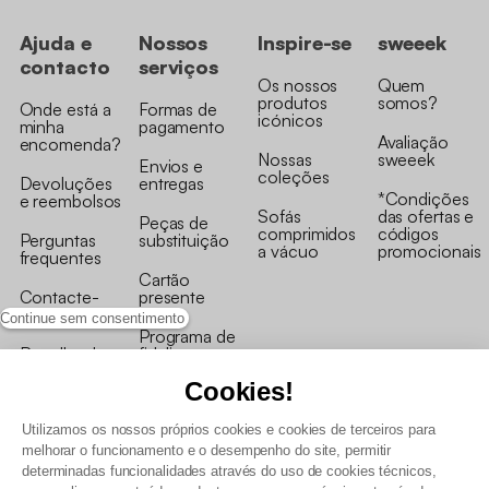
Ajuda e
Nossos
Inspire-se
sweeek
contacto
serviços
Os nossos
Quem
produtos
somos?
Onde está a
Formas de
icónicos
minha
pagamento
Avaliação
encomenda?
Nossas
sweeek
Envios e
coleções
Devoluções
entregas
*Condições
e reembolsos
Sofás
das ofertas e
Peças de
comprimidos
códigos
Perguntas
substituição
a vácuo
promocionais
frequentes
Cartão
Contacte-
presente
nos
Continue sem consentimento
Programa de
Recolha de
fidelizaçao
produtos
Cookies!
Utilizamos os nossos próprios cookies e cookies de terceiros para
melhorar o funcionamento e o desempenho do site, permitir
determinadas funcionalidades através do uso de cookies técnicos,