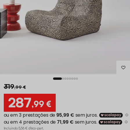
319
,99 €
287
,99 €
Incluindo 5,56 € d'éco-part
.