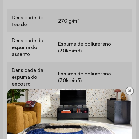
Densidade do
270 g/m²
tecido
Densidade da
Espuma de poliuretano
espuma do
(30kg/m3)
assento
Densidade da
Espuma de poliuretano
espuma do
(30kg/m3)
encosto
✖
Altura do
35 cm
assento
Profundidade
60 cm
do assento