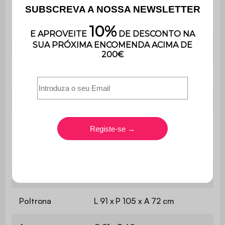
Peso máximo
110 kg
suportado
Utilização
Interior
Uso
Apenas para uso doméstico
Garantia
3 anos
O produto é entregue
Montagem
montado, na sua embalagem
original.
Peso
10 kg
Poltrona
L 91 x P 105 x A 72 cm