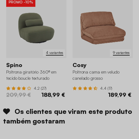
PROMO
-10%
4 variantes
9 variantes
Spino
Cosy
Poltrona giratório 360º em
Poltrona cama em veludo
tecido boucle texturado
canelado grosso
4.2 (27)
4.4 (17)
209,99 €
188,99 €
189,99 €
Os clientes que viram este produto
também gostaram