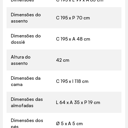
Dimensões do
C 195 x P 70 cm
assento
Dimensões do
C 195 x A 48 cm
dossiê
Altura do
42 cm
assento
Dimensões da
C 195 x l 118 cm
cama
Dimensões das
L 64 x A 35 x P 19 cm
almofadas
Dimensões dos
Ø 5 x A 5 cm
pés