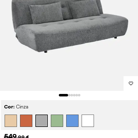
Cor:
Cinza
549
,99 €