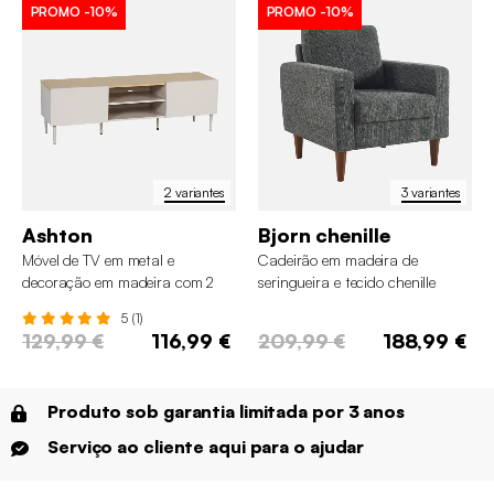
PROMO
-10%
PROMO
-10%
2 variantes
3 variantes
Ashton
Bjorn chenille
Móvel de TV em metal e
Cadeirão em madeira de
decoração em madeira com 2
seringueira e tecido chenille
portas, 140cm
5 (1)
129,99 €
116,99 €
209,99 €
188,99 €
Produto sob garantia limitada por 3 anos
Serviço ao cliente aqui para o ajudar