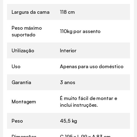
Largura da cama
118 cm
Peso máximo
110kg por assento
suportado
Utilização
Interior
Uso
Apenas para uso doméstico
Garantia
3 anos
É muito fácil de montar e
Montagem
inclui instruções.
Peso
45,5 kg
Dimensões
C 195 x L 99 x A 83 cm