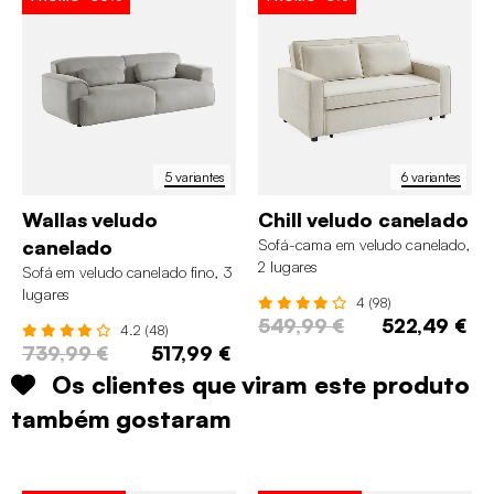
5 variantes
6 variantes
Wallas veludo
Chill veludo canelado
canelado
Sofá-cama em veludo canelado,
2 lugares
Sofá em veludo canelado fino, 3
lugares
4 (98)
549,99 €
522,49 €
4.2 (48)
739,99 €
517,99 €
Os clientes que viram este produto
também gostaram