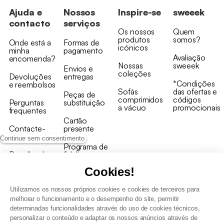
Ajuda e
Nossos
Inspire-se
sweeek
contacto
serviços
Os nossos
Quem
produtos
somos?
Onde está a
Formas de
icónicos
minha
pagamento
Avaliação
encomenda?
Nossas
sweeek
Envios e
coleções
Devoluções
entregas
*Condições
e reembolsos
Sofás
das ofertas e
Peças de
comprimidos
códigos
Perguntas
substituição
a vácuo
promocionais
frequentes
Cartão
Contacte-
presente
nos
Continue sem consentimento
Programa de
Recolha de
fidelizaçao
produtos
Cookies!
Utilizamos os nossos próprios cookies e cookies de terceiros para
melhorar o funcionamento e o desempenho do site, permitir
determinadas funcionalidades através do uso de cookies técnicos,
personalizar o conteúdo e adaptar os nossos anúncios através de