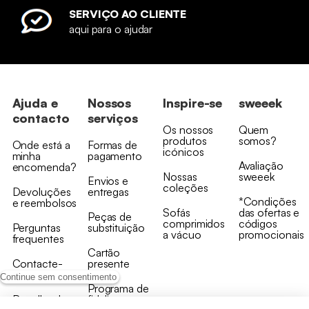
SERVIÇO AO CLIENTE
aqui para o ajudar
Ajuda e
Nossos
Inspire-se
sweeek
contacto
serviços
Os nossos
Quem
produtos
somos?
Onde está a
Formas de
icónicos
minha
pagamento
Avaliação
encomenda?
Nossas
sweeek
Envios e
coleções
Devoluções
entregas
*Condições
e reembolsos
Sofás
das ofertas e
Peças de
comprimidos
códigos
Perguntas
substituição
a vácuo
promocionais
frequentes
Cartão
Contacte-
presente
nos
Continue sem consentimento
Programa de
Recolha de
fidelizaçao