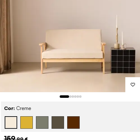
Cor:
Creme
159
,99 €