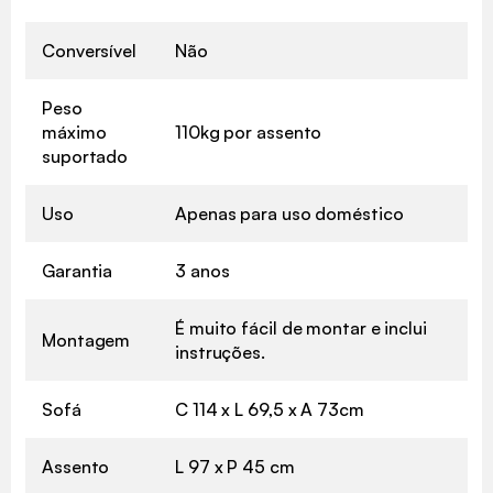
Conversível
Não
Peso
máximo
110kg por assento
suportado
Uso
Apenas para uso doméstico
Garantia
3 anos
É muito fácil de montar e inclui
Montagem
instruções.
Sofá
C 114 x L 69,5 x A 73cm
Assento
L 97 x P 45 cm