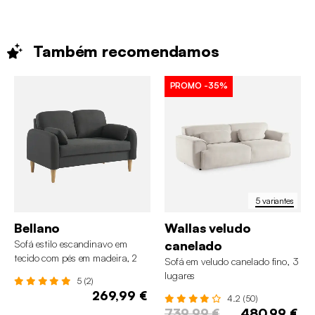
Também
recomendamos
PROMO
-35%
5 variantes
Bellano
Wallas veludo
Sofá estilo escandinavo em
canelado
tecido com pés em madeira, 2
Sofá em veludo canelado fino, 3
lugares
lugares
5 (2)
269,99 €
4.2 (50)
739,99 €
480,99 €