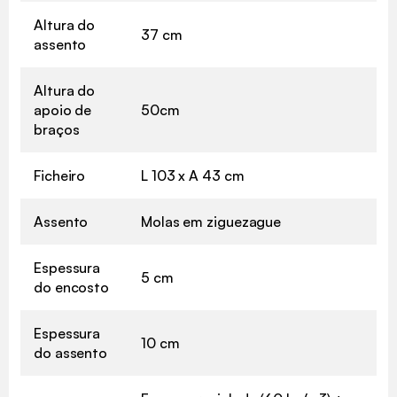
Altura do
37 cm
assento
Altura do
apoio de
50cm
braços
Ficheiro
L 103 x A 43 cm
Assento
Molas em ziguezague
Espessura
5 cm
do encosto
Espessura
10 cm
do assento