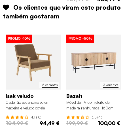
Os clientes que viram este produto
também gostaram
PROMO
-10%
PROMO
-50%
5 variantes
3 variantes
Isak veludo
Bazalt
Cadeirão escandinavo em
Móvel de TV com efeito de
madeira e veludo cotelê
madeira ranhurada, 160cm
4.1 (10)
3.5 (41)
104,99 €
94,49 €
199,99 €
100,00 €