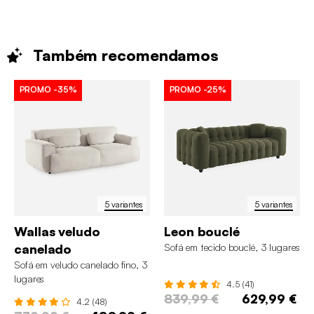
Também
recomendamos
PROMO
-35%
PROMO
-25%
5 variantes
5 variantes
Wallas veludo
Leon bouclé
canelado
Sofá em tecido bouclé, 3 lugares
Sofá em veludo canelado fino, 3
lugares
4.5 (41)
839,99 €
629,99 €
4.2 (48)