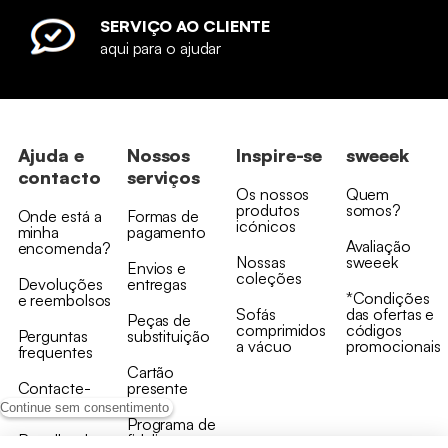
SERVIÇO AO CLIENTE
aqui para o ajudar
Ajuda e
Nossos
Inspire-se
sweeek
contacto
serviços
Os nossos
Quem
produtos
somos?
Onde está a
Formas de
icónicos
minha
pagamento
Avaliação
encomenda?
Nossas
sweeek
Envios e
coleções
Devoluções
entregas
*Condições
e reembolsos
Sofás
das ofertas e
Peças de
comprimidos
códigos
Perguntas
substituição
a vácuo
promocionais
frequentes
Cartão
Contacte-
presente
nos
Continue sem consentimento
Programa de
Recolha de
fidelizaçao