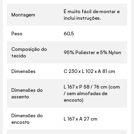
É muito fácil de montar e
Montagem
inclui instruções.
Peso
60,5
Composição do
95% Poliéster e 5% Nylon
tecido
Dimensões
C 230 x L 102 x A 81 cm
L 167 x P 58 / 76 cm (com
Dimensões do
/ sem almofadas de
assento
encosto)
Dimensões do
L 167 x A 27 cm
encosto