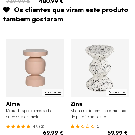
739,99 €
480,99 €
Os clientes que viram este produto
também gostaram
6 variantes
2 variantes
Alma
Zina
Mesa de apoio o mesa de
Mesa auxiliar em aço esmaltado
cabeceira em metal
de padrão salpicado
4.9 (12)
2 (1)
69,99 €
69,99 €