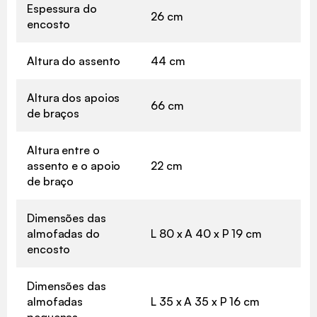
Espessura do
26 cm
encosto
Altura do assento
44 cm
Altura dos apoios
66 cm
de braços
Altura entre o
assento e o apoio
22 cm
de braço
Dimensões das
almofadas do
L 80 x A 40 x P 19 cm
encosto
Dimensões das
almofadas
L 35 x A 35 x P 16 cm
pequenas