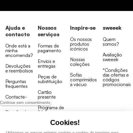
Ajuda e
Nossos
Inspire-se
sweeek
contacto
serviços
Os nossos
Quem
produtos
somos?
Onde está a
Formas de
icónicos
minha
pagamento
Avaliação
encomenda?
Nossas
sweeek
Envios e
coleções
Devoluções
entregas
*Condições
e reembolsos
Sofás
das ofertas e
Peças de
comprimidos
códigos
Perguntas
substituição
a vácuo
promocionais
frequentes
Cartão
Contacte-
presente
nos
Continue sem consentimento
Programa de
Recolha de
fidelizaçao
produtos
Cookies!
Utilizamos os nossos próprios cookies e cookies de terceiros para