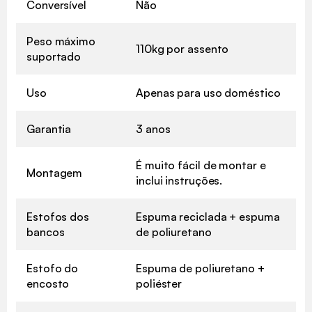
Conversível
Não
Peso máximo
110kg por assento
suportado
Uso
Apenas para uso doméstico
Garantia
3 anos
É muito fácil de montar e
Montagem
inclui instruções.
Estofos dos
Espuma reciclada + espuma
bancos
de poliuretano
Estofo do
Espuma de poliuretano +
encosto
poliéster