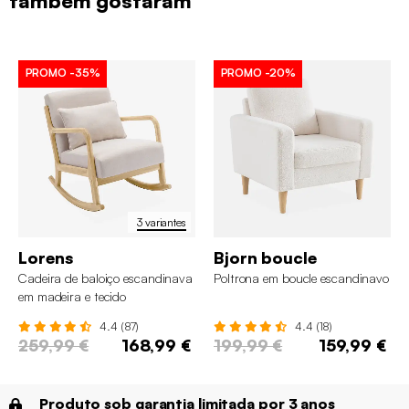
também gostaram
PROMO
-35%
PROMO
-20%
3 variantes
Lorens
Bjorn boucle
Cadeira de baloiço escandinava
Poltrona em boucle escandinavo
em madeira e tecido
4.4 (87)
4.4 (18)
259,99 €
168,99 €
199,99 €
159,99 €
Produto sob garantia limitada por 3 anos