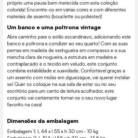
próprio uma pausa bem merecida com esta coleção
colorida! Encontre-os em várias cores e com diferentes
materiais de assento (bouclette ou poliéster)!
Um banco e uma poltrona vintage
Abra caminho para o estilo escandinavo, adicionando este
banco e poltrona a condizer ao seu quarto! Com as suas
pernas em madeira de seringueira em compasso e a sua
mancha clara de nogueira, a estrutura em madeira e
contraplacado e o tecido em veludo, este conjunto
combina estabilidade e suavidade. Confortável graças a
um assento com molas em ziguezague, vai querer instalar-
se! Quer os coloque na sua sala de estar ou no seu
escritório para um canto de leitura acolhedor, este
conjunto vai certamente tornar-se o seu novo lugar
favorito na casa!
Dimensões da embalagem
Embalagem 1: L 64 x l 55 x h 30 cm - 10 kg
Embalagem 2: L 104 x l 55 x h 30 cm - 14.5 kg