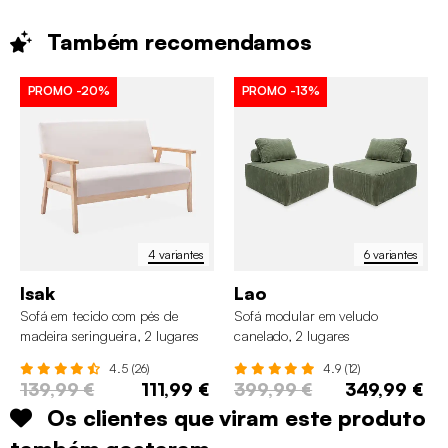
Também
recomendamos
PROMO
-20%
PROMO
-13%
4 variantes
6 variantes
Isak
Lao
Sofá em tecido com pés de
Sofá modular em veludo
madeira seringueira, 2 lugares
canelado, 2 lugares
4.5 (26)
4.9 (12)
139,99 €
111,99 €
399,99 €
349,99 €
Os clientes que viram este produto