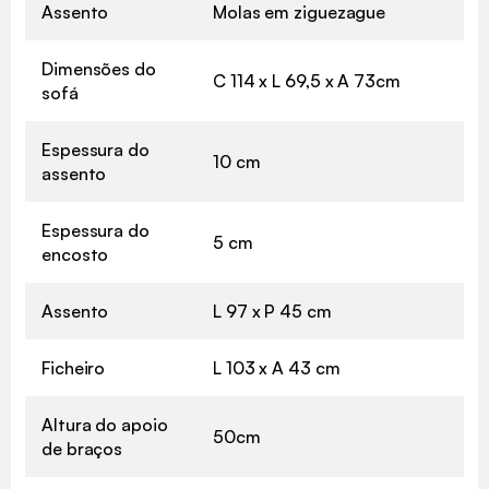
Assento
Molas em ziguezague
Dimensões do
C 114 x L 69,5 x A 73cm
sofá
Espessura do
10 cm
assento
Espessura do
5 cm
encosto
Assento
L 97 x P 45 cm
Ficheiro
L 103 x A 43 cm
Altura do apoio
50cm
de braços