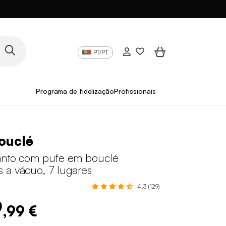
PT/PT
Programa de fidelização
Profissionais
ouclé
anto com pufe em bouclé
 a vácuo, 7 lugares
4.3 (129)
9
,99 €