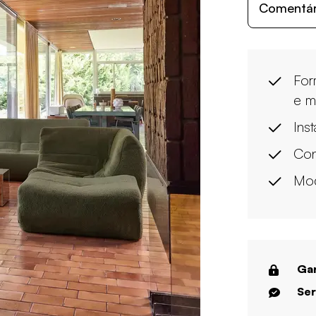
Comentári
For
e m
Ins
Con
Mod
Gar
Ser