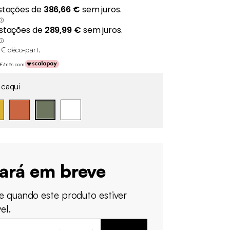
 € d'éco-part
.
0 €/mês com
 caqui
tará em breve
e quando este produto estiver
el.