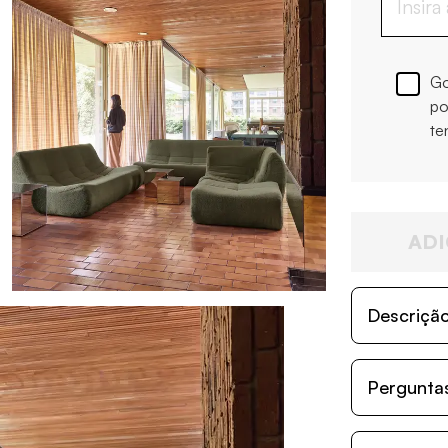
Go
po
te
ADI
Descriçã
Perguntas