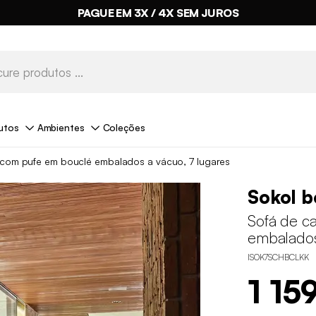
PAGUE EM 3X / 4X SEM JUROS
utos
Ambientes
Coleções
 com pufe em bouclé embalados a vácuo, 7 lugares
Sokol b
Sofá de c
embalados
ISOK7SCHBCLKK
1 15