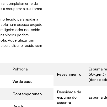
tirar completamente da
s a recuperar a sua forma
no tecido para ajudar a
 sofá num espaço arejado,
m ligeiro odor no tecido
uns vincos podem
ofá. Pode utilizar um
 para alisar o tecido sem
Poltrona
Espuma re
Revestimento
50kg/m3) 
(densidad
Verde caqui
Densidade da
Contemporâneo
espuma do
Espuma de
assento
Direito