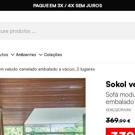
PAGUE EM 3X / 4X SEM JUROS
utos
Ambientes
Coleções
em veludo canelado embalado a vácuo, 2 lugares
Sokol v
Sofá modu
embalado 
ISOKLS2CRVVKK
369
,99 €