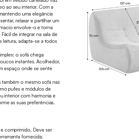
ol em veludo canelado traz
 ao seu interior. Com a
se mantendo uma elegância
entar, relaxar e partilhar um
macio envolve-o e torna
Fácil de integrar na sala de
 leitura, adapta-se a todos
imples: o sofá chega
ucos instantes. Acolhedor,
 um espaço onde se sente
á também o mesmo sofá nas
como pufes e módulos de
eu interior com harmonia e
orme as suas preferências.
 e comprimido. Deve ser
rramenta fornecida.