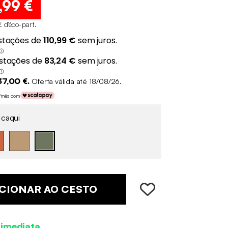
,99 €
€ d'éco-part
.
37,00 €.
Oferta válida até 18/08/26.
€/mês com
 caqui
CIONAR AO CESTO
 imediata