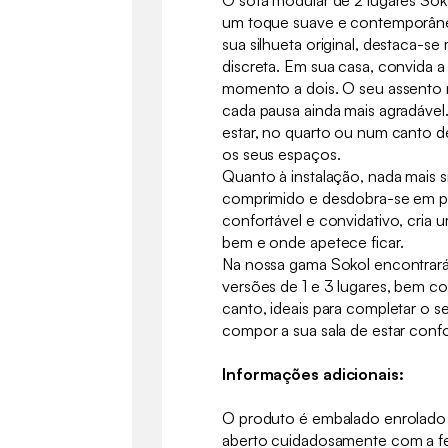
O sofá modular de 2 lugares Sok
um toque suave e contemporâneo
sua silhueta original, destaca-
discreta. Em sua casa, convida a s
momento a dois. O seu assento 
cada pausa ainda mais agradável. 
estar, no quarto ou num canto de
os seus espaços.
Quanto à instalação, nada mais s
comprimido e desdobra-se em po
confortável e convidativo, cria
bem e onde apetece ficar.
Na nossa gama Sokol encontrar
versões de 1 e 3 lugares, bem 
canto, ideais para completar o s
compor a sua sala de estar conf
Informações adicionais:
O produto é embalado enrolado
aberto cuidadosamente com a fe