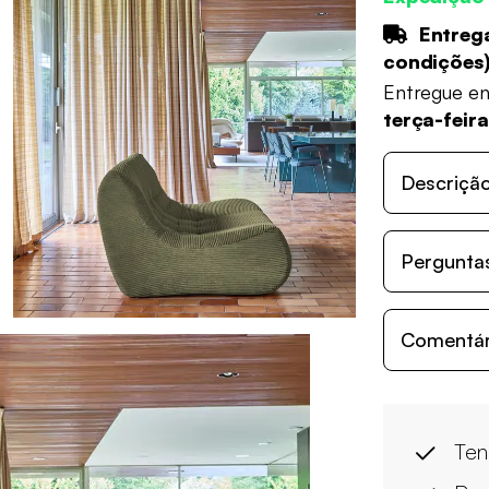
Entrega
condições
Entregue e
terça-feir
Descriçã
Perguntas
Comentári
Ten