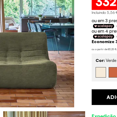
332
Incluindo 5,56 
Economize 
ou a partir de 83,25 
Cor:
Verde
ADI
Expedição