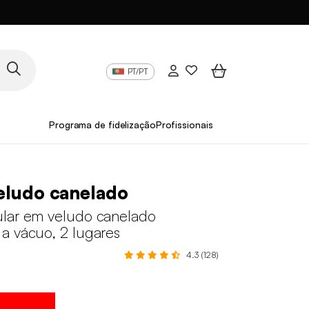
PT/PT
Programa de fidelização
Profissionais
eludo canelado
lar em veludo canelado
a vácuo, 2 lugares
4.3 (128)