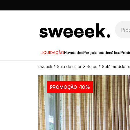
LIQUIDAÇÃO
Novidades
Pérgola bioclimática
Prod
sweeek
Sala de estar
Sofás
Sofá modular 
PROMOÇÃO
-10%