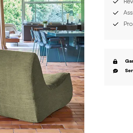
Rev
Ass
Pro
Gar
Ser