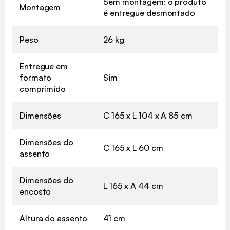
Sem montagem: o produto
Montagem
é entregue desmontado
Peso
26 kg
Entregue em
formato
Sim
comprimido
Dimensões
C 165 x L 104 x A 85 cm
Dimensões do
C 165 x L 60 cm
assento
Dimensões do
L 165 x A 44 cm
encosto
Altura do assento
41 cm