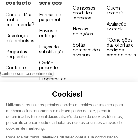
contacto
serviços
Os nossos
Quem
produtos
somos?
Onde está a
Formas de
icónicos
minha
pagamento
Avaliação
encomenda?
Nossas
sweeek
Envios e
coleções
Devoluções
entregas
*Condições
e reembolsos
Sofás
das ofertas e
Peças de
comprimidos
códigos
Perguntas
substituição
a vácuo
promocionais
frequentes
Cartão
Contacte-
presente
nos
Continue sem consentimento
Programa de
Recolha de
fidelizaçao
produtos
Cookies!
Utilizamos os nossos próprios cookies e cookies de terceiros para
melhorar o funcionamento e o desempenho do site, permitir
determinadas funcionalidades através do uso de cookies técnicos,
personalizar o conteúdo e adaptar os nossos anúncios através de
Termos e Condições Gerais de Venda e Aviso Legal
cookies de marketing.
Condições Gerais de Utilização do Programa de Fidelização
Pode aceitar todos, rejeitá-los ou selecionar a sua configuração