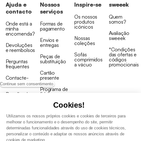
Ajuda e
Nossos
Inspire-se
sweeek
contacto
serviços
Os nossos
Quem
produtos
somos?
Onde está a
Formas de
icónicos
minha
pagamento
Avaliação
encomenda?
Nossas
sweeek
Envios e
coleções
Devoluções
entregas
*Condições
e reembolsos
Sofás
das ofertas e
Peças de
comprimidos
códigos
Perguntas
substituição
a vácuo
promocionais
frequentes
Cartão
Contacte-
presente
nos
Continue sem consentimento
Programa de
Recolha de
fidelizaçao
produtos
Cookies!
Utilizamos os nossos próprios cookies e cookies de terceiros para
melhorar o funcionamento e o desempenho do site, permitir
determinadas funcionalidades através do uso de cookies técnicos,
personalizar o conteúdo e adaptar os nossos anúncios através de
Termos e Condições Gerais de Venda e Aviso Legal
cookies de marketing.