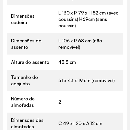
L 130 x P 79 x H 82 cm (avec
Dimensões
coussins) H69cm (sans
cadeira
coussin)
Dimensões do
L 106 x P 68 cm (não
assento
removível)
Altura do assento
43,5 cm
Tamanho do
51 x 43 x 19 cm (removível)
conjunto
Número de
2
almofadas
Dimensões das
C 49 x l 20 x A 12 cm
almofadas