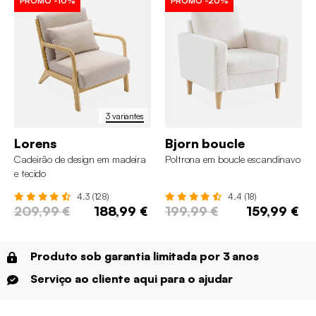
PROMO
-10%
PROMO
-20%
3 variantes
Lorens
Bjorn boucle
Cadeirão de design em madeira
Poltrona em boucle escandinavo
e tecido
4.3 (128)
4.4 (18)
209,99 €
188,99 €
199,99 €
159,99 €
Produto sob garantia limitada por 3 anos
Serviço ao cliente aqui para o ajudar