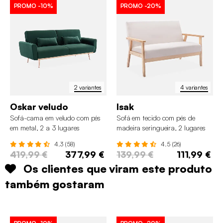
PROMO
-10%
PROMO
-20%
2 variantes
4 variantes
Oskar veludo
Isak
Sofá-cama em veludo com pés
Sofá em tecido com pés de
em metal, 2 a 3 lugares
madeira seringueira, 2 lugares
4.3 (58)
4.5 (26)
419,99 €
377,99 €
139,99 €
111,99 €
Os clientes que viram este produto
também gostaram