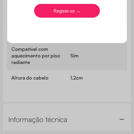
Suporte de feltro
Protege o pavimento
macio
Lavável à máquina
Sim
Compatível com
aquecimento por piso
Sim
radiante
Altura do cabelo
1,2cm
Informação técnica