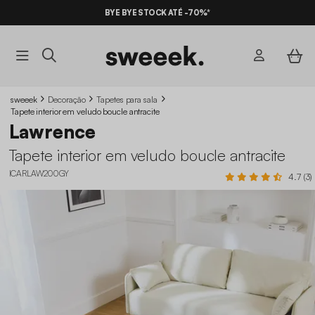
BYE BYE STOCK ATÉ -70%*
sweeek
Decoração
Tapetes para sala
Tapete interior em veludo boucle antracite
Lawrence
Tapete interior em veludo boucle antracite
ICARLAW200GY
4.7 (3)