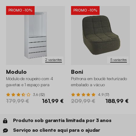
PROMO
-10%
PROMO
-10%
2 variantes
5 variantes
Modulo
Boni
Módulo de roupeiro com 4
Poltrona em bouclé texturizado
gavetas e 1 espaço para
embalado a vácuo
pendurar
3.6 (52)
4.9 (17)
179,99 €
161,99 €
209,99 €
188,99 €
Produto sob garantia limitada por 3 anos
Serviço ao cliente aqui para o ajudar