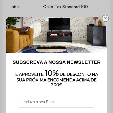
Label
Oeko-Tex Standard 100
✖
Utilização
Interior
Peso
8 kg
Garantia
3 anos
Apenas para uso
Uso
doméstico
Contém madeira
Não
Veludo encaracolado
Aspeto
(ligeiro efeito de
ondulação)