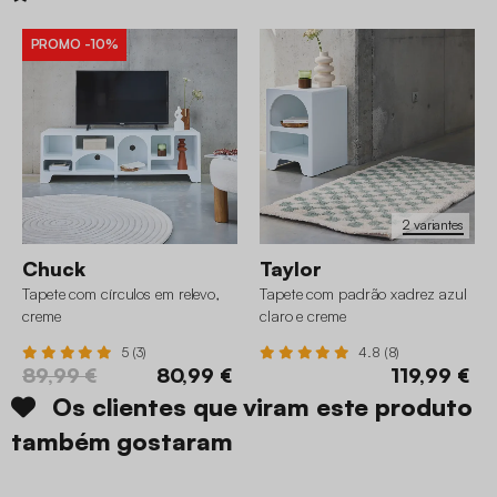
PROMO
-10%
2 variantes
Chuck
Taylor
Tapete com círculos em relevo,
Tapete com padrão xadrez azul
creme
claro e creme
5 (3)
4.8 (8)
89,99 €
80,99 €
119,99 €
Os clientes que viram este produto
também gostaram