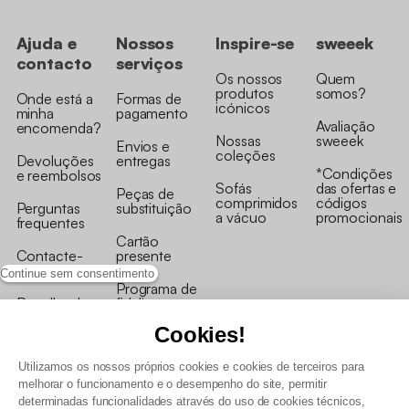
Ajuda e
Nossos
Inspire-se
sweeek
contacto
serviços
Os nossos
Quem
produtos
somos?
Onde está a
Formas de
icónicos
minha
pagamento
Avaliação
encomenda?
Nossas
sweeek
Envios e
coleções
Devoluções
entregas
*Condições
e reembolsos
Sofás
das ofertas e
Peças de
comprimidos
códigos
Perguntas
substituição
a vácuo
promocionais
frequentes
Cartão
Contacte-
presente
nos
Continue sem consentimento
Programa de
Recolha de
fidelizaçao
produtos
Cookies!
Utilizamos os nossos próprios cookies e cookies de terceiros para
melhorar o funcionamento e o desempenho do site, permitir
determinadas funcionalidades através do uso de cookies técnicos,