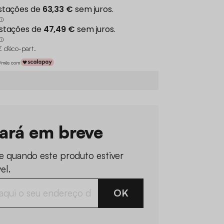
€ d'éco-part
.
€/mês com
tará em breve
e quando este produto estiver
el.
OK