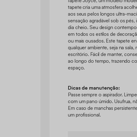
tapete Joyce, um modelo moder
tapete cria uma atmosfera acolh
aos seus pelos longos ultra-mac
sensação agradável sob os pés, i
dia cheio. Seu design contempor
em todos os estilos de decoração
ou mais ousados. Este tapete en
qualquer ambiente, seja na sala
escritório. Fácil de manter, con
ao longo do tempo, trazendo con
espaço.
Dicas de manutenção:
Passe sempre o aspirador. Limp
com um pano úmido. Usufrua, nã
Em caso de manchas persistent
um profissional.