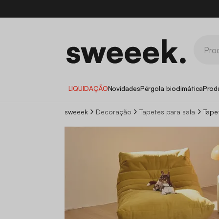
LIQUIDAÇÃO
Novidades
Pérgola bioclimática
Prod
sweeek
Decoração
Tapetes para sala
Tape