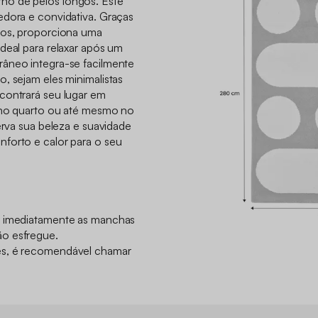
no de pelos longos. Este
edora e convidativa. Graças
ios, proporciona uma
deal para relaxar após um
âneo integra-se facilmente
, sejam eles minimalistas
contrará seu lugar em
, no quarto ou até mesmo no
serva sua beleza e suavidade
forto e calor para o seu
e imediatamente as manchas
o esfregue.
es, é recomendável chamar