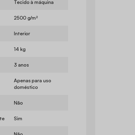
Tecido à máquina
2500 g/m²
Interior
14 kg
3 anos
Apenas para uso
doméstico
Não
te
Sim
Não