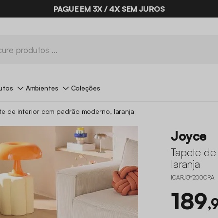
PAGUE EM 3X / 4X SEM JUROS
utos
Ambientes
Coleções
te de interior com padrão moderno, laranja
Joyce
Tapete de
laranja
ICARJOY200ORA
189
,