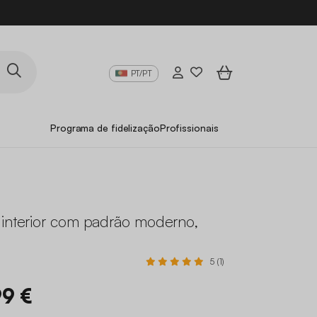
PT/PT
Programa de fidelização
Profissionais
 interior com padrão moderno,
5 (1)
99 €