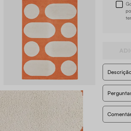
Go
po
te
ADI
Descriçã
Perguntas
Comentári