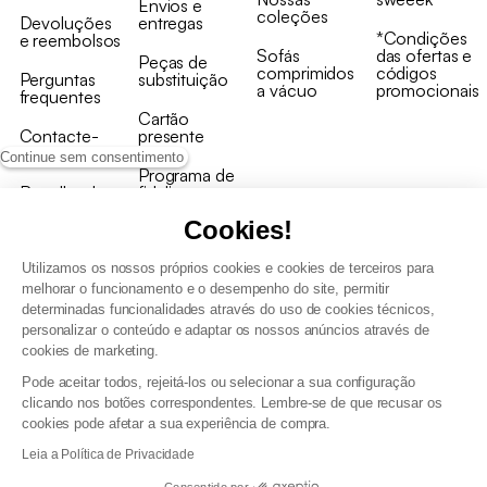
Envios e
coleções
Devoluções
entregas
*Condições
e reembolsos
Sofás
das ofertas e
Peças de
comprimidos
códigos
Perguntas
substituição
a vácuo
promocionais
frequentes
Cartão
Contacte-
presente
nos
Continue sem consentimento
Programa de
Recolha de
fidelizaçao
produtos
Cookies!
Utilizamos os nossos próprios cookies e cookies de terceiros para
melhorar o funcionamento e o desempenho do site, permitir
determinadas funcionalidades através do uso de cookies técnicos,
personalizar o conteúdo e adaptar os nossos anúncios através de
Termos e Condições Gerais de Venda e Aviso Legal
cookies de marketing.
Condições Gerais de Utilização do Programa de Fidelização
Pode aceitar todos, rejeitá-los ou selecionar a sua configuração
Gestão de dados pessoais e política de cookies
clicando nos botões correspondentes. Lembre-se de que recusar os
Termos e condições gerais de venda pro
cookies pode afetar a sua experiência de compra.
Declaração de Acessibilidade
Leia a Política de Privacidade
Consentido por