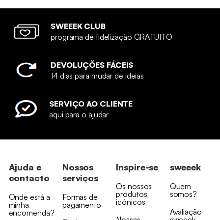
SWEEEK CLUB
programa de fidelização GRATUITO
DEVOLUÇÕES FÁCEIS
14 dias para mudar de ideias
SERVIÇO AO CLIENTE
aqui para o ajudar
Ajuda e
Nossos
Inspire-se
sweeek
contacto
serviços
Os nossos
Quem
produtos
somos?
Onde está a
Formas de
icónicos
minha
pagamento
Avaliação
encomenda?
Nossas
sweeek