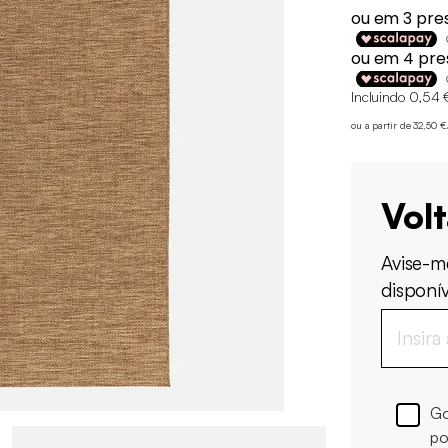
Incluindo 0,54 
ou a partir de 32,50 
Vol
Avise-m
disponív
Go
po