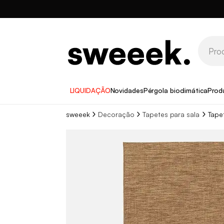
LIQUIDAÇÃO
Novidades
Pérgola bioclimática
Prod
sweeek
Decoração
Tapetes para sala
Tapet