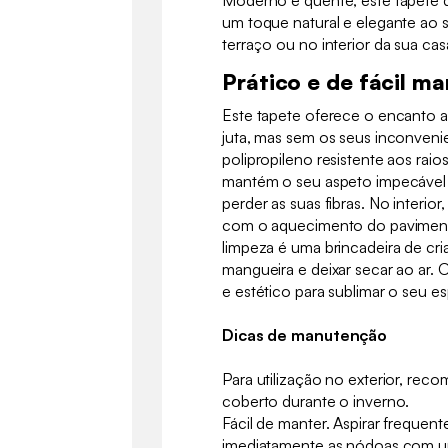
Moderno e quente, este tapete d
um toque natural e elegante ao 
terraço ou no interior da sua cas
Prático e de fácil m
Este tapete oferece o encanto 
juta, mas sem os seus inconvenie
polipropileno resistente aos raio
mantém o seu aspeto impecável
perder as suas fibras. No interior,
com o aquecimento do pavimento
limpeza é uma brincadeira de cr
mangueira e deixar secar ao ar. 
e estético para sublimar o seu e
Dicas de manutenção
Para utilização no exterior, re
coberto durante o inverno.
Fácil de manter. Aspirar frequen
imediatamente as nódoas com 