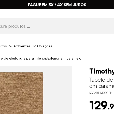
PAGUE EM 3X / 4X SEM JUROS
utos
Ambientes
Coleções
e de efeito juta para interior/exterior em caramelo
Timoth
Tapete de e
em caram
IOCARTIM200BN
129
,