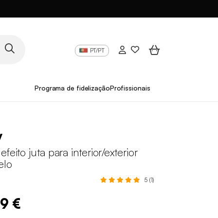
PT/PT
Programa de fidelização
Profissionais
y
feito juta para interior/exterior
elo
5 (1)
99 €