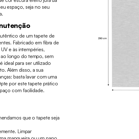
e cor escura efeito juta dá
seu espaço, seja no seu
a.
anutenção
autêntico de um tapete de
ntes. Fabricado em fibra de
s UV e às intempéries,
 ao longo do tempo, sem
 é ideal para ser utilizado
. Além disso, a sua
ianças: basta lavar com uma
Opte por este tapete prático
spaço com facilidade.
comendamos que o tapete seja
temente. Limpar
uma mangueira ou um pano