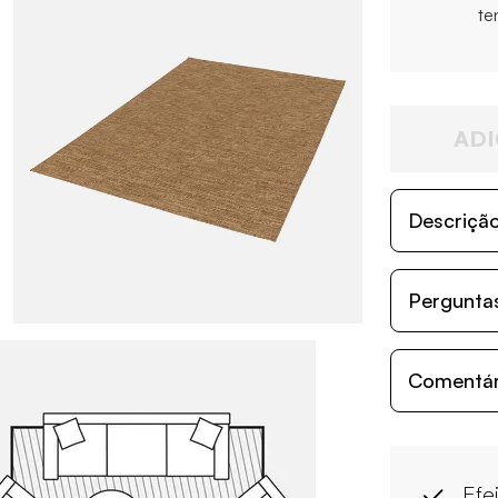
te
ADI
Descriçã
Perguntas
Comentári
Efe