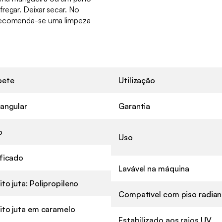
regar. Deixar secar. No
 recomenda-se uma limpeza
pete
Utilização
angular
Garantia
o
Uso
ficado
Lavável na máquina
ito juta: Polipropileno
Compatível com piso radian
ito juta em caramelo
Estabilizado aos raios UV