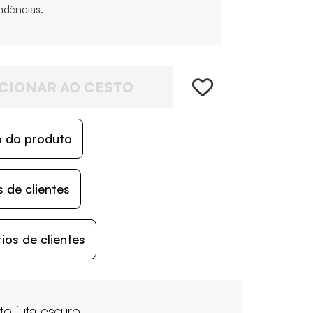
ndências.
CIONAR AO CESTO
o do produto
 de clientes
os de clientes
ito juta escuro