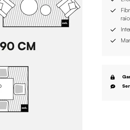
Fib
rai
Inte
Man
Gar
Ser