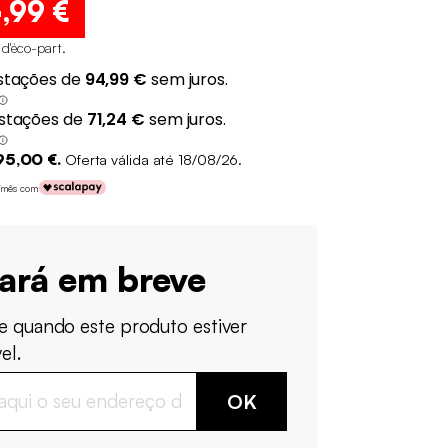
4
,99 €
 d'éco-part
.
95,00 €.
Oferta válida até 18/08/26.
€/mês com
tará em breve
e quando este produto estiver
el.
OK