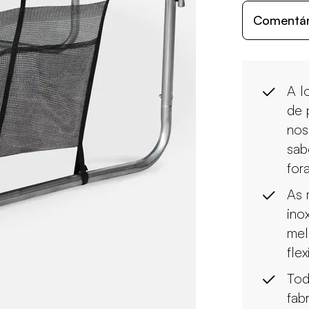
Comentári
A l
de 
nos
sab
for
As 
ino
mel
fle
Tod
fab