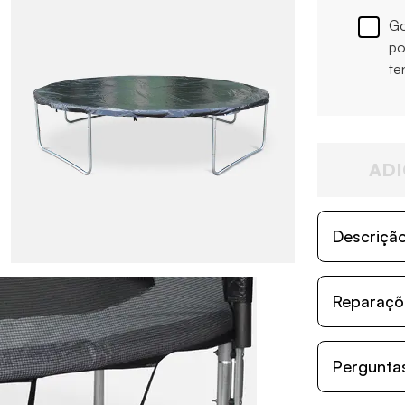
Go
po
te
ADI
Descriçã
Reparaçõe
Perguntas