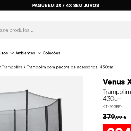
PAGUE EM 3X / 4X SEM JUROS
utos
Ambientes
Coleções
Trampolins
Trampolim com pacote de acessórios, 430cm
Venus 
Trampolim
430cm
KIT430GREY
379
,99 €