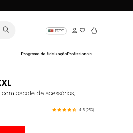
PT/PT
Programa de fidelização
Profissionais
XXL
 com pacote de acessórios,
4.5 (230)