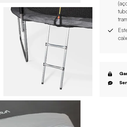
(aço
tub
tra
Est
cai
Gar
Ser